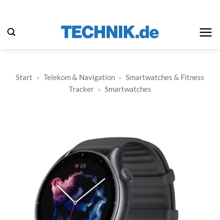
Zum
Inhalt
springen
Start
»
Telekom & Navigation
»
Smartwatches & Fitness
Tracker
»
Smartwatches