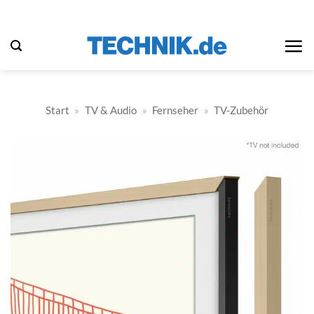
Zum
Inhalt
springen
Start
»
TV & Audio
»
Fernseher
»
TV-Zubehör