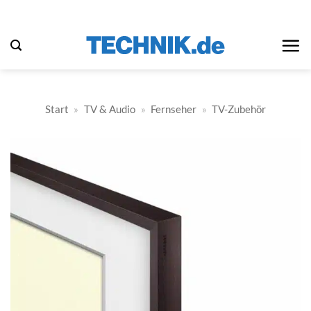
Zum
Inhalt
springen
Start
»
TV & Audio
»
Fernseher
»
TV-Zubehör