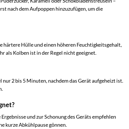
, Puderzucker, Karamell oder Schokoladenstreuseln –
e erst nach dem Aufpoppen hinzuzufügen, um die
 härtere Hülle und einen höheren Feuchtigkeitsgehalt,
r als Kolben ist in der Regel nicht geeignet.
 nur 2 bis 5 Minuten, nachdem das Gerät aufgeheizt ist.
n.
gnet?
e Ergebnisse und zur Schonung des Geräts empfehlen
ine kurze Abkühlpause gönnen.