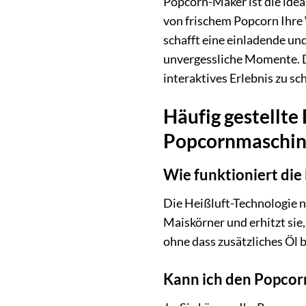
Popcorn-Maker ist die idea
von frischem Popcorn Ihre 
schafft eine einladende un
unvergessliche Momente. D
interaktives Erlebnis zu sc
Häufig gestellt
Popcornmaschi
Wie funktioniert die
Die Heißluft-Technologie n
Maiskörner und erhitzt sie,
ohne dass zusätzliches Öl 
Kann ich den Popcor