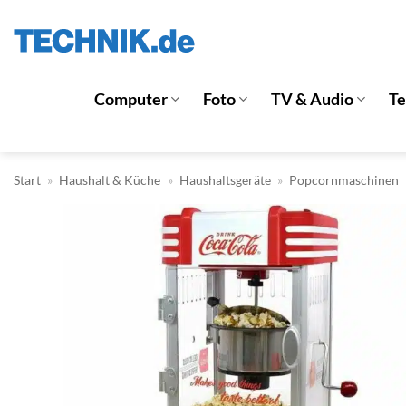
Zum
Inhalt
springen
Computer
Foto
TV & Audio
T
Start
»
Haushalt & Küche
»
Haushaltsgeräte
»
Popcornmaschinen