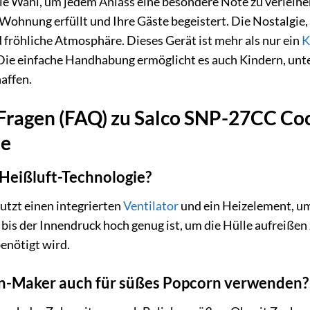
le Wahl, um jedem Anlass eine besondere Note zu verleihen.
Wohnung erfüllt und Ihre Gäste begeistert. Die Nostalgie, 
d fröhliche Atmosphäre. Dieses Gerät ist mehr als nur ein
K
ie einfache Handhabung ermöglicht es auch Kindern, unte
haffen.
e Fragen (FAQ) zu Salco SNP-27CC C
ne
 Heißluft-Technologie?
utzt einen integrierten
Ventilator
und ein Heizelement, um
 bis der Innendruck hoch genug ist, um die Hülle aufreißen 
benötigt wird.
n-Maker auch für süßes Popcorn verwenden?