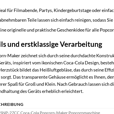
eal für Filmabende, Partys, Kindergeburtstage oder einfa
abnehmbaren Teile lassen sich einfach reinigen, sodass Si
ine originelle und praktische Geschenkidee für alle Popco
ls und erstklassige Verarbeitung
n-Maker zeichnet sich durch seine durchdachte Konstru
Geräts, inspiriert vom ikonischen Coca-Cola Design, besteh
Herzstück bildet das Heißluftgebläse, das durch seine Effi
sorgt. Das transparente Gehäuse ermöglicht es Ihnen, de
rer Spaß für Groß und Klein. Nach Gebrauch lassen sich d
ndhaltung des Geräts erheblich erleichtert.
CHREIBUNG
o SNP-27CC Coca-Cola Popcorn-Maker Popcornmaschine