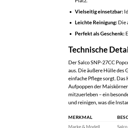
Platz.
Vielseitig einsetzbar:
Id
Leichte Reinigung:
Die 
Perfekt als Geschenk:
E
Technische Detai
Der Salco SNP-27CC Popcor
aus. Die äußere Hülle des 
einfache Pflege sorgt. Das 
Aufpoppen der Maiskörner 
mitzuerleben – ein besonde
und reinigen, was die Insta
MERKMAL
BES
Marke & Modell
Salc