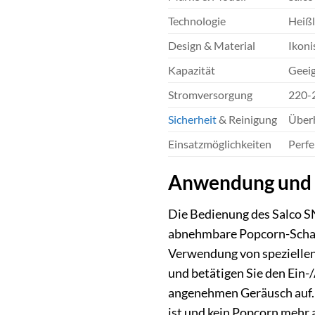
Technologie
Heißl
Design & Material
Ikoni
Kapazität
Geeig
Stromversorgung
220-2
Sicherheit
& Reinigung
Überh
Einsatzmöglichkeiten
Perfe
Anwendung und G
Die Bedienung des Salco S
abnehmbare Popcorn-Schale
Verwendung von speziellen 
und betätigen Sie den Ein-
angenehmen Geräusch auf. D
ist und kein Popcorn mehr 