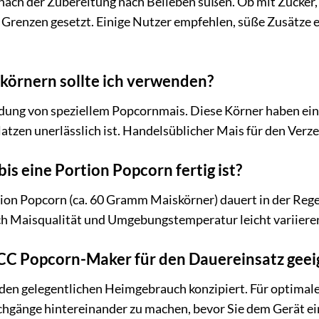
 nach der Zubereitung nach Belieben süßen. Ob mit Zucker
ne Grenzen gesetzt. Einige Nutzer empfehlen, süße Zusätz
körnern sollte ich verwenden?
ung von speziellem Popcornmais. Diese Körner haben eine
atzen unerlässlich ist. Handelsüblicher Mais für den Verzeh
bis eine Portion Popcorn fertig ist?
ion Popcorn (ca. 60 Gramm Maiskörner) dauert in der Regel
ch Maisqualität und Umgebungstemperatur leicht variiere
7CC Popcorn-Maker für den Dauereinsatz geei
 den gelegentlichen Heimgebrauch konzipiert. Für optimal
rchgänge hintereinander zu machen, bevor Sie dem Gerät e