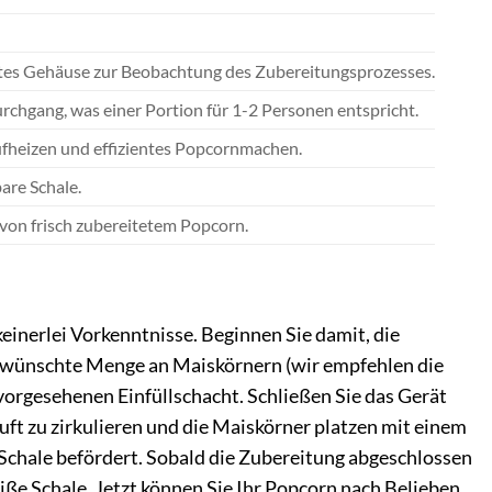
ntes Gehäuse zur Beobachtung des Zubereitungsprozesses.
chgang, was einer Portion für 1-2 Personen entspricht.
fheizen und effizientes Popcornmachen.
are Schale.
 von frisch zubereitetem Popcorn.
inerlei Vorkenntnisse. Beginnen Sie damit, die
gewünschte Menge an Maiskörnern (wir empfehlen die
orgesehenen Einfüllschacht. Schließen Sie das Gerät
uft zu zirkulieren und die Maiskörner platzen mit einem
 Schale befördert. Sobald die Zubereitung abgeschlossen
iße Schale. Jetzt können Sie Ihr Popcorn nach Belieben