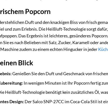
frischem Popcorn
derstehlichen Duft und den knackigen Biss von frisch ge
l und zum Erlebnis. Die Heißluft-Technologie sorgt dafür
aufpoppen. Das Ergebnis ist leichteres, gesünderes Popcorn
n Sie es nach Belieben mit Salz, Zucker, Karamell oder and
e Maschine zudem zu einem echten Hingucker in jeder
Küch
 einen Blick
ebnis:
Genießen Sie den Duft und Geschmack von frischem
Zubereitung:
In wenigen Minuten ist Ihr Popcorn fertig zu
ie Heißluft-Technologie benötigt kein zusätzliches Öl, was
ntes Design:
Der Salco SNP-27CC im Coca-Cola Stil ist ein