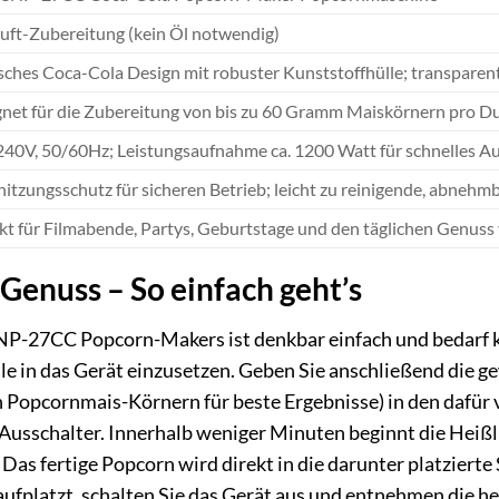
uft-Zubereitung (kein Öl notwendig)
sches Coca-Cola Design mit robuster Kunststoffhülle; transpare
net für die Zubereitung von bis zu 60 Gramm Maiskörnern pro Dur
40V, 50/60Hz; Leistungsaufnahme ca. 1200 Watt für schnelles Au
itzungsschutz für sicheren Betrieb; leicht zu reinigende, abnehmb
kt für Filmabende, Partys, Geburtstage und den täglichen Genuss
enuss – So einfach geht’s
NP-27CC Popcorn-Makers ist denkbar einfach und bedarf ke
 in das Gerät einzusetzen. Geben Sie anschließend die 
Popcornmais-Körnern für beste Ergebnisse) in den dafür v
/Ausschalter. Innerhalb weniger Minuten beginnt die Heißl
as fertige Popcorn wird direkt in die darunter platzierte
aufplatzt, schalten Sie das Gerät aus und entnehmen die he