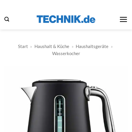
Zum
Inhalt
springen
Start
»
Haushalt & Küche
»
Haushaltsgeräte
»
Wasserkocher