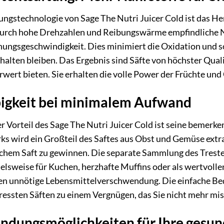
ungstechnologie von Sage The Nutri Juicer Cold ist das H
 durch hohe Drehzahlen und Reibungswärme empfindliche Nä
ungsgeschwindigkeit. Dies minimiert die Oxidation und so
rhalten bleiben. Das Ergebnis sind Säfte von höchster Qual
ert bieten. Sie erhalten die volle Power der Früchte und 
igkeit bei minimalem Aufwand
r Vorteil des Sage The Nutri Juicer Cold ist seine bemerk
s wird ein Großteil des Saftes aus Obst und Gemüse extra
ichem Saft zu gewinnen. Die separate Sammlung des Treste
lsweise für Kuchen, herzhafte Muffins oder als wertvollen
en unnötige Lebensmittelverschwendung. Die einfache Be
ressten Säften zu einem Vergnügen, das Sie nicht mehr mi
endungsmöglichkeiten für Ihre gesu