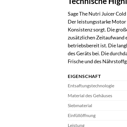
Technische Highl
Sage The Nutri Juicer Cold
Der leistungsstarke Motor a
Konsistenz sorgt. Die groß
zusätzlichen Zeitaufwand 
betriebsbereit ist. Die la
des Geräts bei. Die durchd
Frische und des Nährstoffg
EIGENSCHAFT
Entsaftungstechnologie
Material des Gehäuses
Siebmaterial
Einfüllöffnung
Leistung