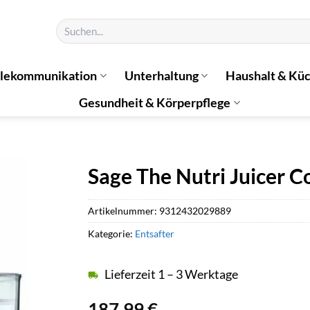
Suchen
nach:
elekommunikation
Unterhaltung
Haushalt & Kü
Gesundheit & Körperpflege
Sage The Nutri Juicer C
Artikelnummer:
9312432029889
Kategorie:
Entsafter
Lieferzeit 1 – 3 Werktage
187,99
€