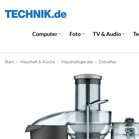
Zum
Inhalt
springen
Computer
Foto
TV & Audio
T
Start
»
Haushalt & Küche
»
Haushaltsgeräte
»
Entsafter