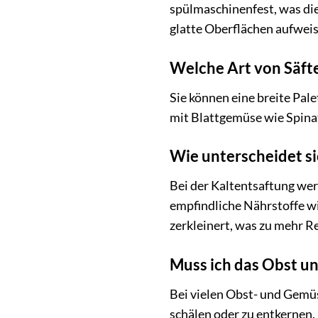
spülmaschinenfest, was die 
glatte Oberflächen aufweis
Welche Art von Säfte
Sie können eine breite Pal
mit Blattgemüse wie Spinat
Wie unterscheidet si
Bei der Kaltentsaftung we
empfindliche Nährstoffe w
zerkleinert, was zu mehr R
Muss ich das Obst u
Bei vielen Obst- und Gemüs
schälen oder zu entkernen. 