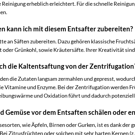
Reinigung erheblich erleichtert. Für die schnelle Reinigung
en.
n kann ich mit diesem Entsafter zubereiten?
ette an Säften zubereiten. Dazu gehören klassische Fruchts
 oder Grünkohl, sowie Kräutersäfte. Ihrer Kreativität sin
ch die Kaltentsaftung von der Zentrifugation
rden die Zutaten langsam zermahlen und gepresst, wodurc
ie Vitamine und Enzyme. Bei der Zentrifugation werden F
eibungswärme und Oxidation führt und dadurch potenziell
nd Gemüse vor dem Entsaften schälen oder e
esorten, wie Äpfeln, Birnen oder Gurken, ist es dank der g
Bei Zitrusfrüchten oder solchen mit sehr harten Kernen (z.B