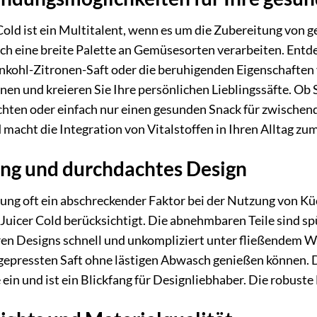
Cold ist ein Multitalent, wenn es um die Zubereitung von
ch eine breite Palette an Gemüsesorten verarbeiten. Entdec
nkohl-Zitronen-Saft oder die beruhigenden Eigenschaften
n und kreieren Sie Ihre persönlichen Lieblingssäfte. Ob Si
en oder einfach nur einen gesunden Snack für zwischendu
macht die Integration von Vitalstoffen in Ihren Alltag zum
ung und durchdachtes Design
gung oft ein abschreckender Faktor bei der Nutzung von Küc
Juicer Cold berücksichtigt. Die abnehmbaren Teile sind sp
en Designs schnell und unkompliziert unter fließendem Was
ch gepressten Saft ohne lästigen Abwasch genießen können.
 ein und ist ein Blickfang für Designliebhaber. Die robust