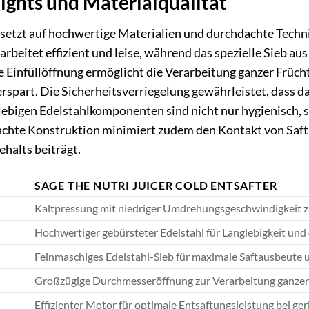
ights und Materialqualität
 setzt auf hochwertige Materialien und durchdachte Techni
rbeitet effizient und leise, während das spezielle Sieb aus
e Einfüllöffnung ermöglicht die Verarbeitung ganzer Früc
erspart. Die Sicherheitsverriegelung gewährleistet, dass
nglebigen Edelstahlkomponenten sind nicht nur hygienisch,
achte Konstruktion minimiert zudem den Kontakt von Saft 
ehalts beiträgt.
SAGE THE NUTRI JUICER COLD ENTSAFTER
Kaltpressung mit niedriger Umdrehungsgeschwindigkeit 
Hochwertiger gebürsteter Edelstahl für Langlebigkeit und
Feinmaschiges Edelstahl-Sieb für maximale Saftausbeute 
Großzügige Durchmesseröffnung zur Verarbeitung ganze
Effizienter Motor für optimale Entsaftungsleistung bei g