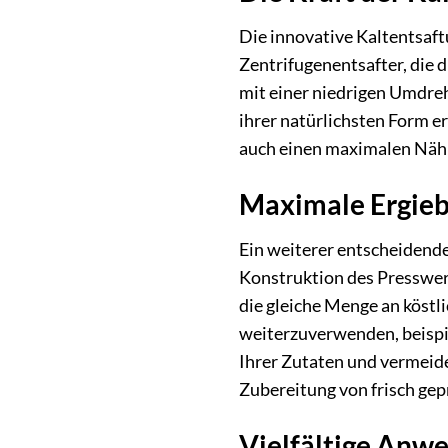
Die innovative Kaltentsaft
Zentrifugenentsafter, die
mit einer niedrigen Umdreh
ihrer natürlichsten Form e
auch einen maximalen Nährw
Maximale Ergieb
Ein weiterer entscheidende
Konstruktion des Presswerk
die gleiche Menge an köstl
weiterzuverwenden, beispie
Ihrer Zutaten und vermeid
Zubereitung von frisch gep
Vielfältige Anw