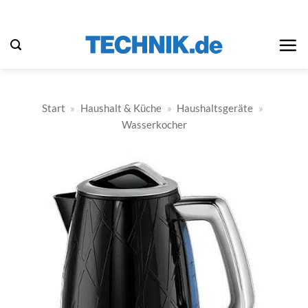
Zum
Inhalt
springen
Start
»
Haushalt & Küche
»
Haushaltsgeräte
»
Wasserkocher