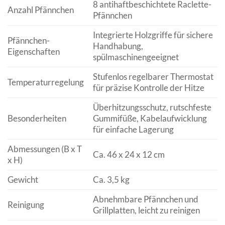
8 antihaftbeschichtete Raclette-
Anzahl Pfännchen
Pfännchen
Integrierte Holzgriffe für sichere
Pfännchen-
Handhabung,
Eigenschaften
spülmaschinengeeignet
Stufenlos regelbarer Thermostat
Temperaturregelung
für präzise Kontrolle der Hitze
Überhitzungsschutz, rutschfeste
Besonderheiten
Gummifüße, Kabelaufwicklung
für einfache Lagerung
Abmessungen (B x T
Ca. 46 x 24 x 12 cm
x H)
Gewicht
Ca. 3,5 kg
Abnehmbare Pfännchen und
Reinigung
Grillplatten, leicht zu reinigen