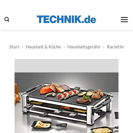
Zum
Inhalt
springen
Start
»
Haushalt & Küche
»
Haushaltsgeräte
»
Raclette