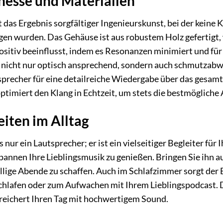
nesse und Materialien
 das Ergebnis sorgfältiger Ingenieurskunst, bei der keine
en wurden. Das Gehäuse ist aus robustem Holz gefertigt, 
ositiv beeinflusst, indem es Resonanzen minimiert und fü
t nicht nur optisch ansprechend, sondern auch schmutzabwe
precher für eine detailreiche Wiedergabe über das gesamt
ptimiert den Klang in Echtzeit, um stets die bestmögliche
iten im Alltag
 nur ein Lautsprecher; er ist ein vielseitiger Begleiter für
nnen Ihre Lieblingsmusik zu genießen. Bringen Sie ihn au
lige Abende zu schaffen. Auch im Schlafzimmer sorgt der 
hlafen oder zum Aufwachen mit Ihrem Lieblingspodcast. D
ereichert Ihren Tag mit hochwertigem Sound.