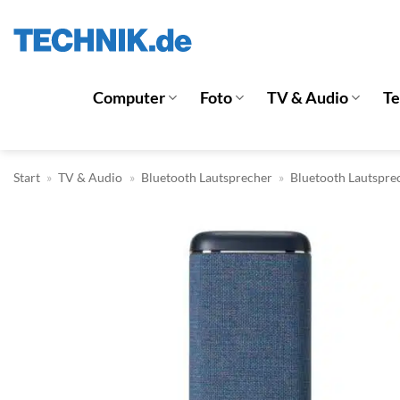
Zum
Inhalt
springen
Computer
Foto
TV & Audio
T
Start
»
TV & Audio
»
Bluetooth Lautsprecher
»
Bluetooth Lautspre