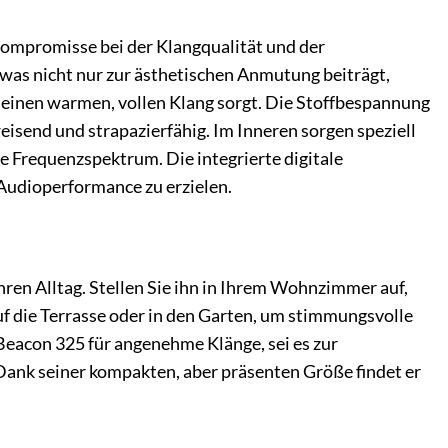
 Kompromisse bei der Klangqualität und der
was nicht nur zur ästhetischen Anmutung beiträgt,
r einen warmen, vollen Klang sorgt. Die Stoffbespannung
isend und strapazierfähig. Im Inneren sorgen speziell
e Frequenzspektrum. Die integrierte digitale
 Audioperformance zu erzielen.
 Ihren Alltag. Stellen Sie ihn in Ihrem Wohnzimmer auf,
f die Terrasse oder in den Garten, um stimmungsvolle
Beacon 325 für angenehme Klänge, sei es zur
ank seiner kompakten, aber präsenten Größe findet er