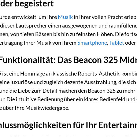
 der begeistert
rde entwickelt, um Ihre
Musik
in ihrer vollen Pracht erl
dieser Lautsprecher einen ausgewogenen und raumfüllenden
n, von tiefen Bässen bis hin zu feinsten Höhen. Die forts
bertragung Ihrer Musik von Ihrem
Smartphone
,
Tablet
oder
f Funktionalität: Das Beacon 325 Mid
 ist eine Hommage an klassische Roberts-Ästhetik, kombi
eine luxuriöse und zugleich dezente Ausstrahlung, die si
nd die Liebe zum Detail machen den Beacon 325 zu mehr al
ur. Die intuitive Bedienung über ein klares Bedienfeld und
lle über Ihre Musikwiedergabe.
hlussmöglichkeiten für Ihr Entertai