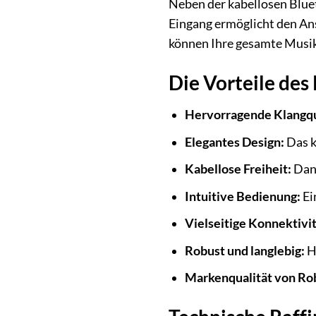
Neben der kabellosen Blue
Eingang ermöglicht den Ans
können Ihre gesamte Musik
Die Vorteile des
Hervorragende Klangqu
Elegantes Design:
Das k
Kabellose Freiheit:
Dank
Intuitive Bedienung:
Ei
Vielseitige Konnektivit
Robust und langlebig:
Ho
Markenqualität von Ro