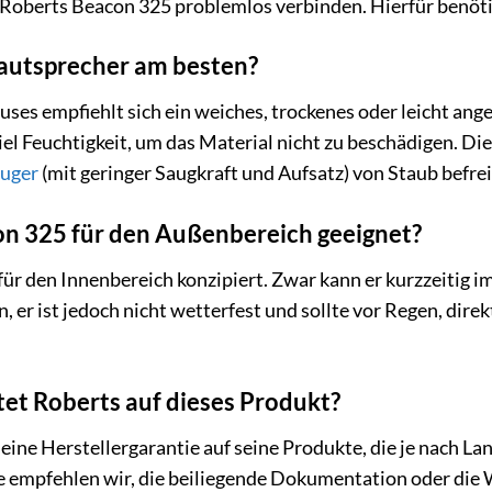
Roberts Beacon 325 problemlos verbinden. Hierfür benöti
Lautsprecher am besten?
uses empfiehlt sich ein weiches, trockenes oder leicht an
iel Feuchtigkeit, um das Material nicht zu beschädigen. D
uger
(mit geringer Saugkraft und Aufsatz) von Staub befre
on 325 für den Außenbereich geeignet?
für den Innenbereich konzipiert. Zwar kann er kurzzeitig 
n, er ist jedoch nicht wetterfest und sollte vor Regen, d
et Roberts auf dieses Produkt?
 eine Herstellergarantie auf seine Produkte, die je nach La
 empfehlen wir, die beiliegende Dokumentation oder die W