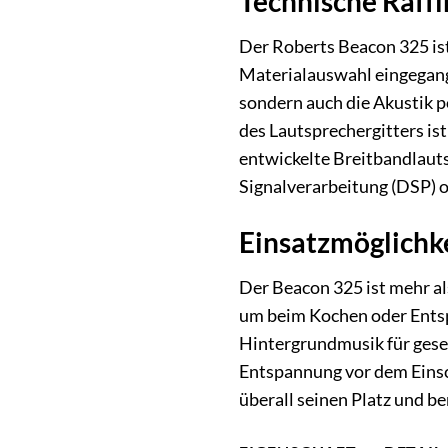
Technische Raffi
Der Roberts Beacon 325 ist
Materialauswahl eingegang
sondern auch die Akustik p
des Lautsprechergitters is
entwickelte Breitbandlauts
Signalverarbeitung (DSP) o
Einsatzmöglichke
Der Beacon 325 ist mehr als
um beim Kochen oder Entspa
Hintergrundmusik für gesel
Entspannung vor dem Einsc
überall seinen Platz und b