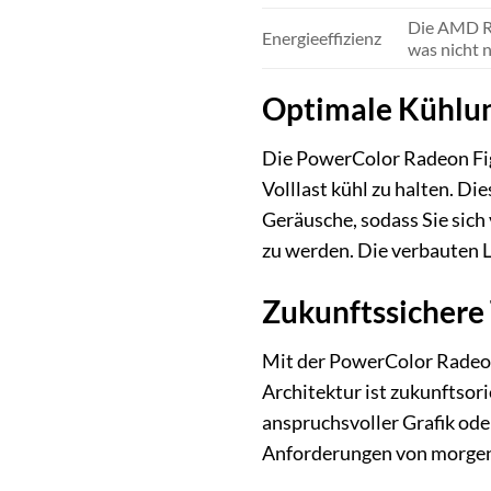
Die AMD RD
Energieeffizienz
was nicht 
Optimale Kühlun
Die PowerColor Radeon Fig
Volllast kühl zu halten. Di
Geräusche, sodass Sie sich
zu werden. Die verbauten Lü
Zukunftssichere 
Mit der PowerColor Radeon 
Architektur ist zukunftsor
anspruchsvoller Grafik ode
Anforderungen von morgen