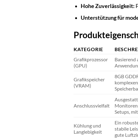
Hohe Zuverlässigkeit:
P
Unterstützung für mod
Produkteigensch
KATEGORIE
BESCHR
Grafikprozessor
Basierend 
(GPU)
Anwendunge
8GB GDDR6 
Grafikspeicher
komplexen 
(VRAM)
Speicherba
Ausgestatt
Anschlussvielfalt
Monitoren 
Setups, mi
Ein robuste
Kühlung und
stabile Le
Langlebigkeit
gute Luftz