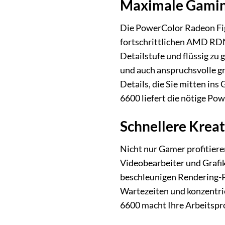
Maximale Gamin
Die PowerColor Radeon Figh
fortschrittlichen AMD RDNA
Detailstufe und flüssig zu
und auch anspruchsvolle gr
Details, die Sie mitten in
6600 liefert die nötige Pow
Schnellere Krea
Nicht nur Gamer profitiere
Videobearbeiter und Grafik
beschleunigen Rendering-P
Wartezeiten und konzentrier
6600 macht Ihre Arbeitspro