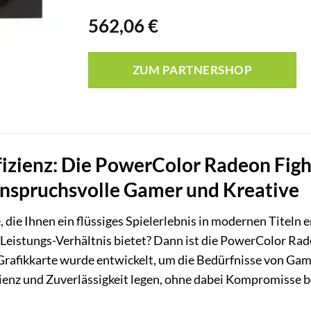
562,06
€
ZUM PARTNERSHOP
Effizienz: Die PowerColor Radeon F
anspruchsvolle Gamer und Kreative
, die Ihnen ein flüssiges Spielerlebnis in modernen Titeln 
is-Leistungs-Verhältnis bietet? Dann ist die PowerColor 
e Grafikkarte wurde entwickelt, um die Bedürfnisse von Ga
zienz und Zuverlässigkeit legen, ohne dabei Kompromisse b