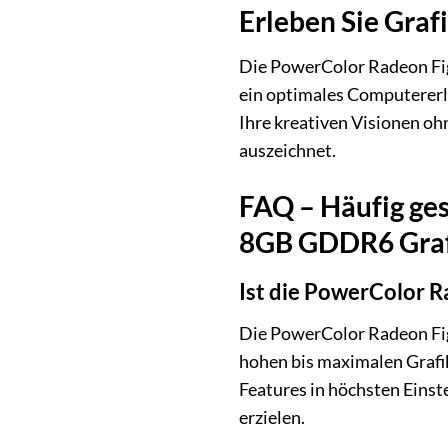
Erleben Sie Graf
Die PowerColor Radeon Fig
ein optimales Computererle
Ihre kreativen Visionen oh
auszeichnet.
FAQ – Häufig ge
8GB GDDR6 Graf
Ist die PowerColor R
Die PowerColor Radeon Figh
hohen bis maximalen Grafik
Features in höchsten Einst
erzielen.