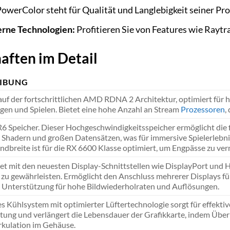
owerColor steht für Qualität und Langlebigkeit seiner Pr
erne Technologien:
Profitieren Sie von Features wie Raytra
aften im Detail
EIBUNG
auf der fortschrittlichen AMD RDNA 2 Architektur, optimiert für 
n und Spielen. Bietet eine hohe Anzahl an Stream
Prozessoren
,
Speicher. Dieser Hochgeschwindigkeitsspeicher ermöglicht die f
Shadern und großen Datensätzen, was für immersive Spielerlebni
ndbreite ist für die RX 6600 Klasse optimiert, um Engpässe zu ve
et mit den neuesten Display-Schnittstellen wie DisplayPort und
zu gewährleisten. Ermöglicht den Anschluss mehrerer Displays fü
t Unterstützung für hohe Bildwiederholraten und Auflösungen.
s Kühlsystem mit optimierter Lüftertechnologie sorgt für effektiv
istung und verlängert die Lebensdauer der Grafikkarte, indem Über
irkulation im Gehäuse.