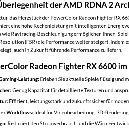
Überlegenheit der AMD RDNA 2 Arc
r, das Herzstück der PowerColor Radeon Fighter RX 6600
iniert eine hohe Rechenleistung mit intelligenten Energi
es wie Raytracing-Beschleunigung ermöglichen Ihnen, Spiel
esolution (FSR) die Performance weiter steigert, indem es 
elegt, auch in Zukunft führende Performance zu liefern.
werColor Radeon Fighter RX 6600 im
Gaming-Leistung:
Erleben Sie aktuelle Spiele flüssig und 
cher:
Genug Kapazität für detaillierte Texturen und ansp
ur:
Effizient, leistungsstark und zukunftssicher für mod
ver Workflows:
Ideal für Videobearbeitung, 3D-Rendering 
gn:
Reduziert den Stromverbrauch und die Wärmeentwicklun