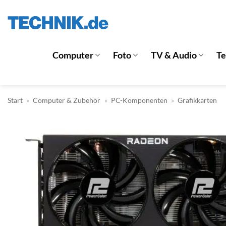
Zum
Inhalt
springen
Computer
Foto
TV & Audio
T
Start
»
Computer & Zubehör
»
PC-Komponenten
»
Grafikkarten