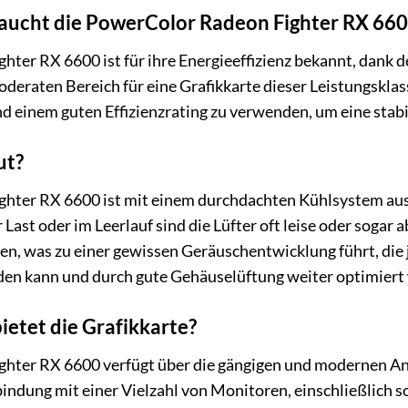
raucht die PowerColor Radeon Fighter RX 66
hter RX 6600 ist für ihre Energieeffizienz bekannt, dank
deraten Bereich für eine Grafikkarte dieser Leistungsklas
d einem guten Effizienzrating zu verwenden, um eine stab
ut?
hter RX 6600 ist mit einem durchdachten Kühlsystem ausg
 Last oder im Leerlauf sind die Lüfter oft leise oder sogar
ten, was zu einer gewissen Geräuschentwicklung führt, di
en kann und durch gute Gehäuselüftung weiter optimiert
etet die Grafikkarte?
hter RX 6600 verfügt über die gängigen und modernen A
indung mit einer Vielzahl von Monitoren, einschließlich 