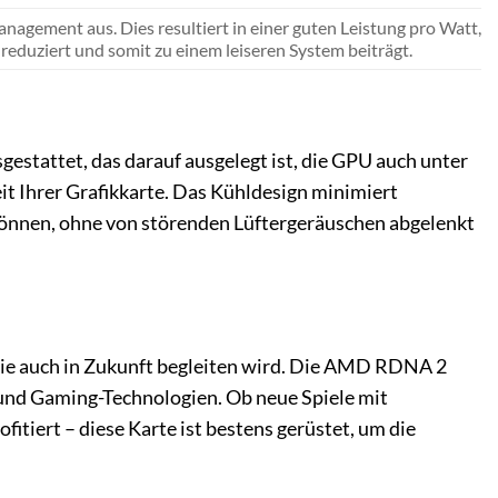
agement aus. Dies resultiert in einer guten Leistung pro Watt,
eduziert und somit zu einem leiseren System beiträgt.
stattet, das darauf ausgelegt ist, die GPU auch unter
keit Ihrer Grafikkarte. Das Kühldesign minimiert
n können, ohne von störenden Lüftergeräuschen abgelenkt
 Sie auch in Zukunft begleiten wird. Die AMD RDNA 2
n und Gaming-Technologien. Ob neue Spiele mit
itiert – diese Karte ist bestens gerüstet, um die