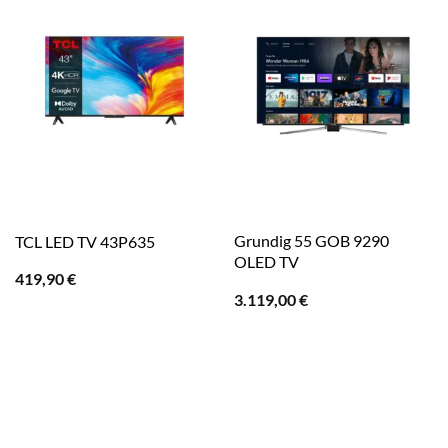
Grundig 55 GOB 9290
TCL LED TV 43P635
OLED TV
419,90
€
3.119,00
€