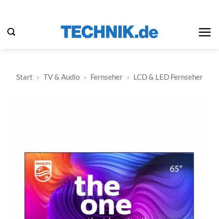
Zum
Inhalt
springen
Start
»
TV & Audio
»
Fernseher
»
LCD & LED Fernseher