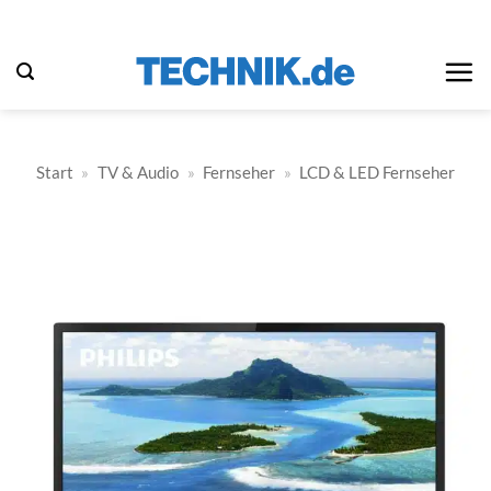
Zum
Inhalt
springen
Start
»
TV & Audio
»
Fernseher
»
LCD & LED Fernseher