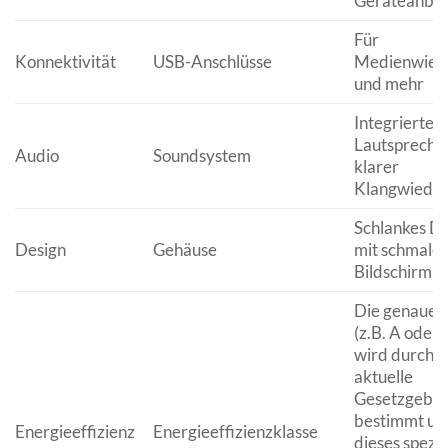
Geräteanbi
Für
Konnektivität
USB-Anschlüsse
Medienwied
und mehr
Integrierte
Lautsprecher
Audio
Soundsystem
klarer
Klangwiede
Schlankes D
Design
Gehäuse
mit schmale
Bildschirmr
Die genaue 
(z.B. A oder 
wird durch d
aktuelle
Gesetzgebu
bestimmt und
Energieeffizienz
Energieeffizienzklasse
dieses spezif