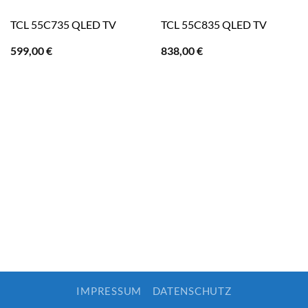
TCL 55C735 QLED TV
TCL 55C835 QLED TV
599,00
€
838,00
€
IMPRESSUM
DATENSCHUTZ