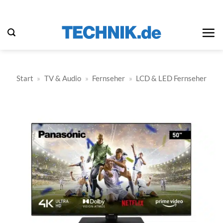
Zum
Inhalt
springen
Start
»
TV & Audio
»
Fernseher
»
LCD & LED Fernseher