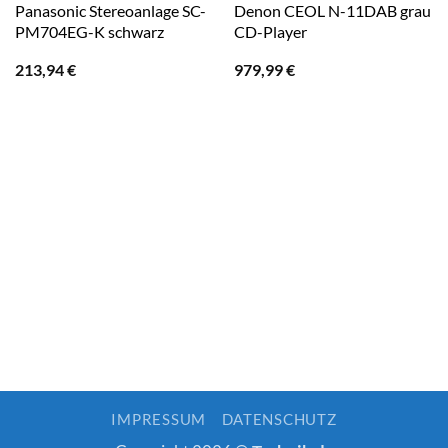
Panasonic Stereoanlage SC-
Denon CEOL N-11DAB grau
PM704EG-K schwarz
CD-Player
213,94
€
979,99
€
IMPRESSUM
DATENSCHUTZ