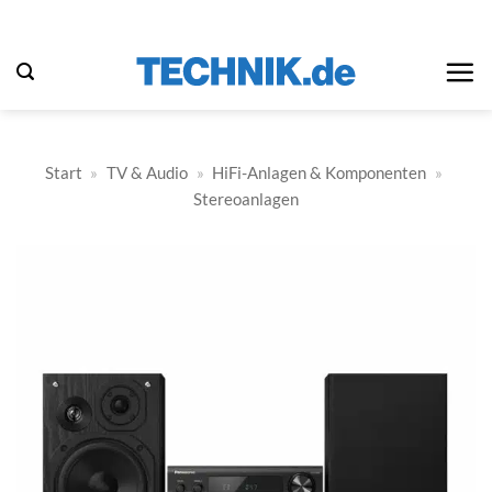
Zum
Inhalt
springen
Start
»
TV & Audio
»
HiFi-Anlagen & Komponenten
»
Stereoanlagen