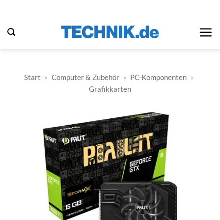
Zum
Inhalt
springen
Start
»
Computer & Zubehör
»
PC-Komponenten
»
Grafikkarten