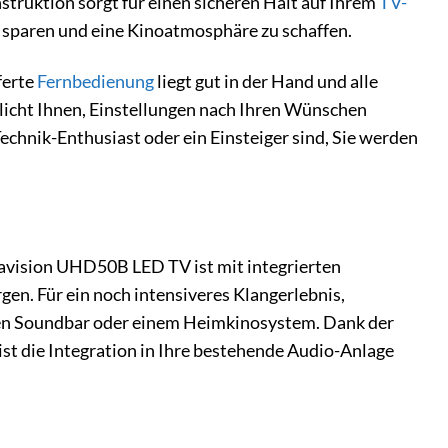
nstruktion sorgt für einen sicheren Halt auf Ihrem
TV-
u sparen und eine Kinoatmosphäre zu schaffen.
ferte
Fernbedienung
liegt gut in der Hand und alle
licht Ihnen, Einstellungen nach Ihren Wünschen
chnik-Enthusiast oder ein Einsteiger sind, Sie werden
avision UHD50B LED TV ist mit integrierten
en. Für ein noch intensiveres Klangerlebnis,
rnen Soundbar oder einem Heimkinosystem. Dank der
st die Integration in Ihre bestehende Audio-Anlage