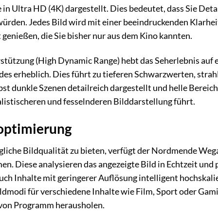
 in Ultra HD (4K) dargestellt. Dies bedeutet, dass Sie Det
rden. Jedes Bild wird mit einer beeindruckenden Klarheit
t genießen, die Sie bisher nur aus dem Kino kannten.
stützung (High Dynamic Range) hebt das Seherlebnis auf
ldes erheblich. Dies führt zu tieferen Schwarzwerten, st
st dunkle Szenen detailreich dargestellt und helle Bereich
alistischeren und fesselnderen Bilddarstellung führt.
doptimierung
gliche Bildqualität zu bieten, verfügt der Nordmende Weg
n. Diese analysieren das angezeigte Bild in Echtzeit und 
h Inhalte mit geringerer Auflösung intelligent hochskalier
ildmodi für verschiedene Inhalte wie Film, Sport oder Gam
t von Programm herausholen.