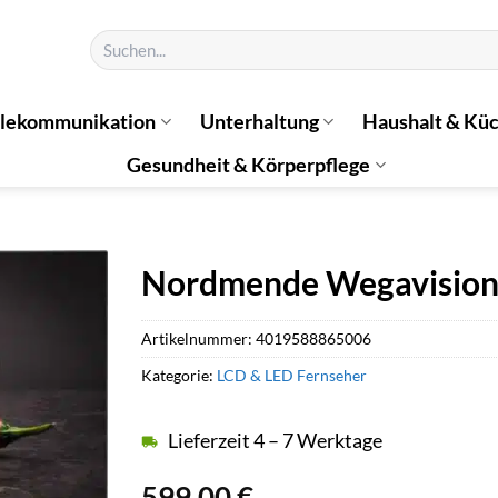
Suchen
nach:
elekommunikation
Unterhaltung
Haushalt & Kü
Gesundheit & Körperpflege
Nordmende Wegavisio
Artikelnummer:
4019588865006
Kategorie:
LCD & LED Fernseher
Lieferzeit 4 – 7 Werktage
599,00
€