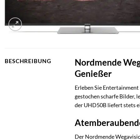
Nordmende Wegav
BESCHREIBUNG
Genießer
Erleben Sie Entertainme
gestochen scharfe Bilder,
der UHD50B liefert stets e
Atemberaubende 
Der Nordmende Wegavision 