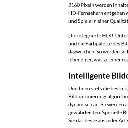
2160 Pixeln werden Inhalte
HD-Fernsehern entgehen wü
und Spiele in einer Qualitä
Die integrierte HDR-Unter
und die Farbpalette des Bi
dazwischen. So werden selb
lebendiger, was zu einer re
Intelligente Bil
Um Ihnen stets die bestmö
Bildoptimierungsalgorithme
dynamisch an. So werden auc
gewährleisten. Spezielle B
Sie das beste aus jeder Ar