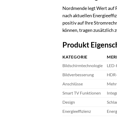
Nordmende legt Wert auf P
nach aktuellen Energieeffi
positiv auf Ihre Stromrech
können, tragen zusätzlich z
Produkt Eigensc
KATEGORIE
MER
Bildschirmtechnologie
LED-H
Bildverbesserung
HDR-U
Anschlüsse
Mehre
Smart TV Funktionen
Integ
Design
Schla
Energieeffizienz
Energ