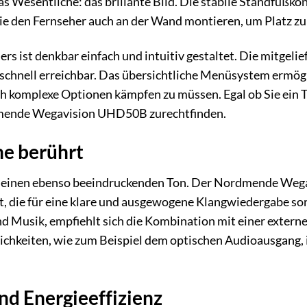
s Wesentliche: das brillante Bild. Die stabile Standfußko
 Sie den Fernseher auch an der Wand montieren, um Platz z
s ist denkbar einfach und intuitiv gestaltet. Die mitgelie
 schnell erreichbar. Das übersichtliche Menüsystem ermög
h komplexe Optionen kämpfen zu müssen. Egal ob Sie ein Te
dmende Wegavision UHD50B zurechtfinden.
ne berührt
ent einen ebenso beeindruckenden Ton. Der Nordmende Weg
, die für eine klare und ausgewogene Klangwiedergabe sorg
nd Musik, empfiehlt sich die Kombination mit einer exte
ichkeiten, wie zum Beispiel dem optischen Audioausgang, i
nd Energieeffizienz