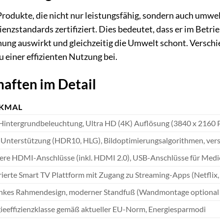
rodukte, die nicht nur leistungsfähig, sondern auch um
zienzstandards zertifiziert. Dies bedeutet, dass er im Bet
nung auswirkt und gleichzeitig die Umwelt schont. Verschi
u einer effizienten Nutzung bei.
haften im Detail
KMAL
intergrundbeleuchtung, Ultra HD (4K) Auflösung (3840 x 2160 P
nterstützung (HDR10, HLG), Bildoptimierungsalgorithmen, ver
re HDMI-Anschlüsse (inkl. HDMI 2.0), USB-Anschlüsse für Med
rierte Smart TV Plattform mit Zugang zu Streaming-Apps (Netflix
nkes Rahmendesign, moderner Standfuß (Wandmontage optional 
ieeffizienzklasse gemäß aktueller EU-Norm, Energiesparmodi