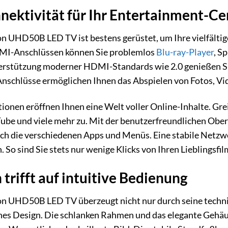
ektivität für Ihr Entertainment-Ce
UHD50B LED TV ist bestens gerüstet, um Ihre vielfältig
DMI-Anschlüssen können Sie problemlos
Blu-ray-Player
, S
erstützung moderner HDMI-Standards wie 2.0 genießen Sie
-Anschlüsse ermöglichen Ihnen das Abspielen von Fotos, V
ionen eröffnen Ihnen eine Welt voller Online-Inhalte. Grei
Tube und viele mehr zu. Mit der benutzerfreundlichen Ober
rch die verschiedenen Apps und Menüs. Eine stabile Netz
h. So sind Sie stets nur wenige Klicks von Ihren Lieblings
trifft auf intuitive Bedienung
UHD50B LED TV überzeugt nicht nur durch seine technis
es Design. Die schlanken Rahmen und das elegante Gehäu