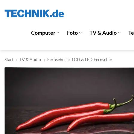
Zum
Inhalt
springen
Computer
Foto
TV & Audio
T
Start
»
TV & Audio
»
Fernseher
»
LCD & LED Fernseher