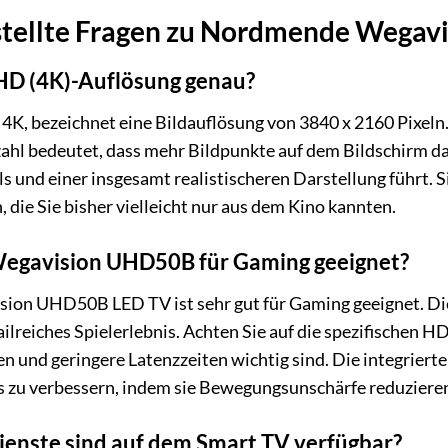
stellte Fragen zu Nordmende Wega
HD (4K)-Auflösung genau?
4K, bezeichnet eine Bildauflösung von 3840 x 2160 Pixeln.
nzahl bedeutet, dass mehr Bildpunkte auf dem Bildschirm da
ls und einer insgesamt realistischeren Darstellung führt. 
, die Sie bisher vielleicht nur aus dem Kino kannten.
Wegavision UHD50B für Gaming geeignet?
ion UHD50B LED TV ist sehr gut für Gaming geeignet. D
ailreiches Spielerlebnis. Achten Sie auf die spezifischen
ten und geringere Latenzzeiten wichtig sind. Die integrie
is zu verbessern, indem sie Bewegungsunschärfe reduzieren
enste sind auf dem Smart TV verfügbar?