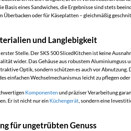
ie Basis eines Sandwiches, die Ergebnisse sind stets beein
um Überbacken oder für Käseplatten – gleichmäßig geschnit
erialien und Langlebigkeit
n erster Stelle. Der SKS 500 SlicedKitchen ist keine Ausna
nalität wider. Das Gehäuse aus robustem Aluminiumguss u
ttraktive Optik, sondern schützen es auch vor Abnutzung. 
 des einfachen Wechselmechanismus leicht zu pflegen ode
chwertigen
Komponenten
und präziser Verarbeitung garant
. Er ist nicht nur ein
Küchengerät
, sondern eine Investit
ung für ungetrübten Genuss