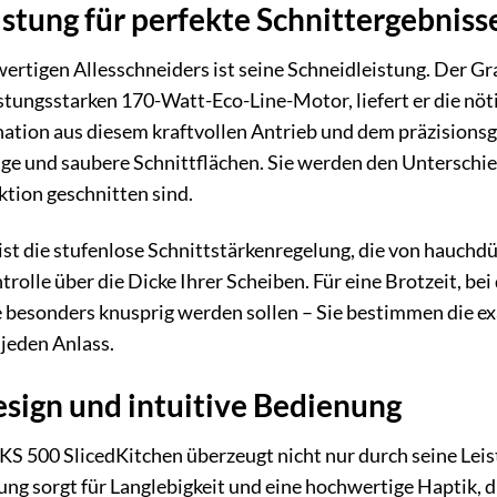
istung für perfekte Schnittergebniss
ertigen Allesschneiders ist seine Schneidleistung. Der Gr
stungsstarken 170-Watt-Eco-Line-Motor, liefert er die nöt
tion aus diesem kraftvollen Antrieb und dem präzisionsg
ige und saubere Schnittflächen. Sie werden den Unterschi
tion geschnitten sind.
t die stufenlose Schnittstärkenregelung, die von hauchd
trolle über die Dicke Ihrer Scheiben. Für eine Brotzeit, be
 besonders knusprig werden sollen – Sie bestimmen die ex
 jeden Anlass.
sign und intuitive Bedienung
KS 500 SlicedKitchen überzeugt nicht nur durch seine Lei
ung sorgt für Langlebigkeit und eine hochwertige Haptik,