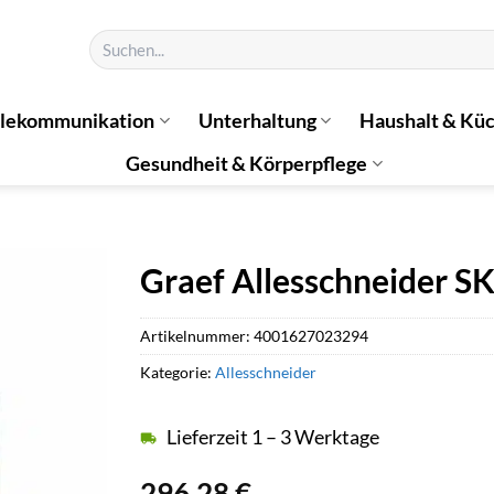
Suchen
nach:
elekommunikation
Unterhaltung
Haushalt & Kü
Gesundheit & Körperpflege
Graef Allesschneider SK
Artikelnummer:
4001627023294
Kategorie:
Allesschneider
Lieferzeit 1 – 3 Werktage
296,28
€