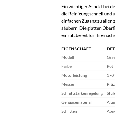
Ein wichtiger Aspekt bei d
die Reinigung schnell und
einfachen Zugang zu allen
säubern. Die glatten Oberf
einsatzbereit für Ihre näch
EIGENSCHAFT
DET
Modell
Grae
Farbe
Rot
Motorleistung
170 
Messer
Präz
Schnittstärkenregelung
Stuf
Gehäusematerial
Alum
Schlitten
Abne