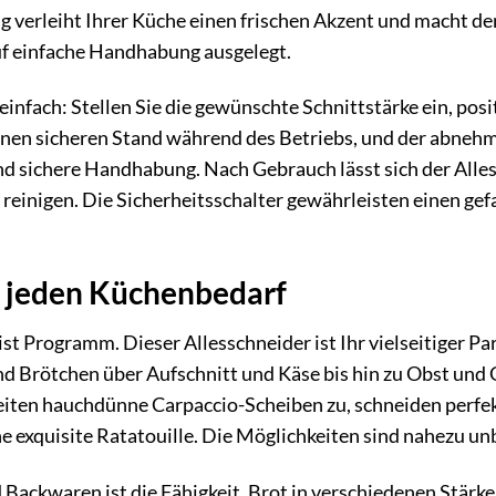
 verleiht Ihrer Küche einen frischen Akzent und macht den
uf einfache Handhabung ausgelegt.
infach: Stellen Sie die gewünschte Schnittstärke ein, posi
einen sicheren Stand während des Betriebs, und der abneh
nd sichere Handhabung. Nach Gebrauch lässt sich der Alle
reinigen. Die Sicherheitsschalter gewährleisten einen gefa
ür jeden Küchenbedarf
t Programm. Dieser Allesschneider ist Ihr vielseitiger Par
nd Brötchen über Aufschnitt und Käse bis hin zu Obst und
bereiten hauchdünne Carpaccio-Scheiben zu, schneiden perf
e exquisite Ratatouille. Die Möglichkeiten sind nahezu un
 Backwaren ist die Fähigkeit, Brot in verschiedenen Stärk