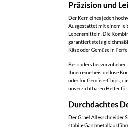
Präzision und Le
Der Kern eines jeden hochw
Ausgestattet mit einem lei
Lebensmitteln. Die Kombina
garantiert stets gleichmäß
Käse oder Gemüse in Perfek
Besonders hervorzuheben is
Ihnen eine beispiellose Kon
oder für Gemüse-Chips, die
unverzichtbaren Helfer für
Durchdachtes De
Der Graef Allesschneider S
stabile Ganzmetallausführ