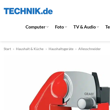
Zum
Inhalt
springen
Computer
Foto
TV & Audio
T
Start
»
Haushalt & Küche
»
Haushaltsgeräte
»
Allesschneider