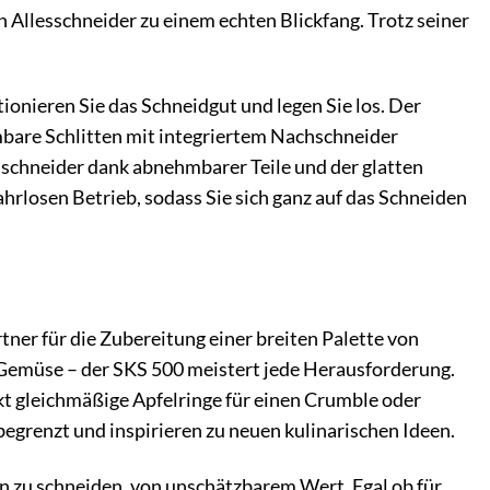
 Allesschneider zu einem echten Blickfang. Trotz seiner
tionieren Sie das Schneidgut und legen Sie los. Der
mbare Schlitten mit integriertem Nachschneider
sschneider dank abnehmbarer Teile und der glatten
hrlosen Betrieb, sodass Sie sich ganz auf das Schneiden
tner für die Zubereitung einer breiten Palette von
 Gemüse – der SKS 500 meistert jede Herausforderung.
ekt gleichmäßige Apfelringe für einen Crumble oder
begrenzt und inspirieren zu neuen kulinarischen Ideen.
en zu schneiden, von unschätzbarem Wert. Egal ob für