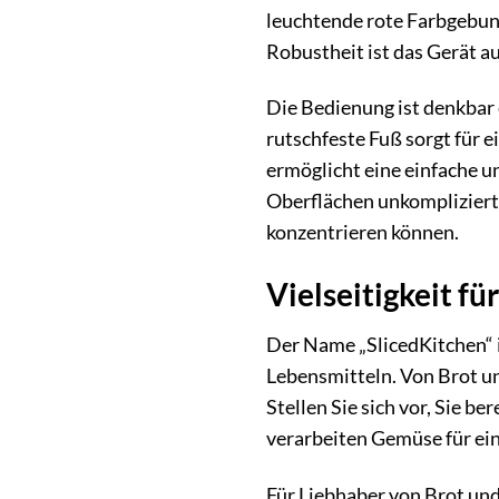
leuchtende rote Farbgebung
Robustheit ist das Gerät a
Die Bedienung ist denkbar e
rutschfeste Fuß sorgt für 
ermöglicht eine einfache u
Oberflächen unkompliziert 
konzentrieren können.
Vielseitigkeit f
Der Name „SlicedKitchen“ is
Lebensmitteln. Von Brot u
Stellen Sie sich vor, Sie 
verarbeiten Gemüse für ein
Für Liebhaber von Brot und