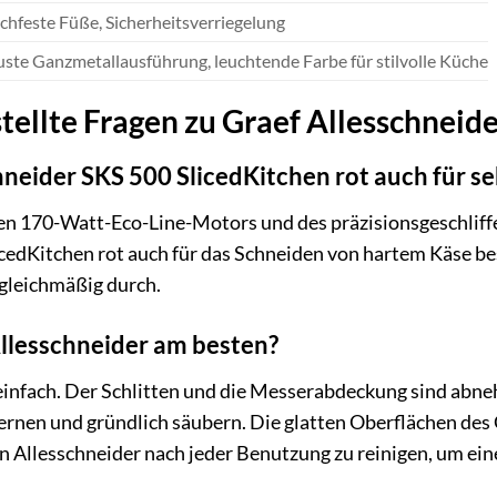
chfeste Füße, Sicherheitsverriegelung
ste Ganzmetallausführung, leuchtende Farbe für stilvolle Küche
tellte Fragen zu Graef Allesschneid
chneider SKS 500 SlicedKitchen rot auch für s
ken 170-Watt-Eco-Line-Motors und des präzisionsgeschliff
cedKitchen rot auch für das Schneiden von hartem Käse best
 gleichmäßig durch.
Allesschneider am besten?
 einfach. Der Schlitten und die Messerabdeckung sind abn
ntfernen und gründlich säubern. Die glatten Oberflächen d
 Allesschneider nach jeder Benutzung zu reinigen, um ein