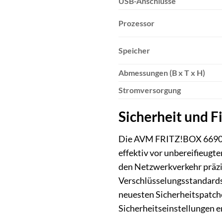
USB-Anschlüsse
Prozessor
Speicher
Abmessungen (B x T x H)
Stromversorgung
Sicherheit und F
Die AVM FRITZ!BOX 6690 Ca
effektiv vor unbereifieugt
den Netzwerkverkehr präzi
Verschlüsselungsstandards
neuesten Sicherheitspatche
Sicherheitseinstellungen e