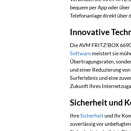
bequem per App oder über d
Telefonanlage direkt über
Innovative Tech
Die AVM FRITZ!BOX 6690 Ca
Software
meistert sie müh
Übertragungsraten, sondern
und einer Reduzierung von 
Surferlebnis und eine zuver
Zukunft Ihres Internetzuga
Sicherheit und 
Ihre
Sicherheit
und Ihr Komf
zuverlässig vor unbefugten