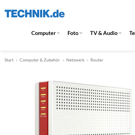
Zum
Inhalt
springen
Computer
Foto
TV & Audio
T
Start
»
Computer & Zubehör
»
Netzwerk
»
Router