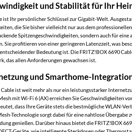
indigkeit und Stabilität für Ihr H
st Ihr persönlicher Schlüssel zur Gigabit-Welt. Ausgesta
iten, die Sie bisher vielleicht nur aus dem professionelle
ruckende Spitzengeschwindigkeiten, sondern auch für eine 
en. Sie profitieren von einer geringeren Latenzzeit, was
entscheidender Bedeutung ist. Die FRITZ!BOX 6690 Cable i
k, das allen Anforderungen gewachsen ist.
netzung und Smarthome-Integratio
ble ist weit mehr als nur ein leistungsstarker Internetzug
sh mit Wi-Fi 6 (AX) erreichen Sie Geschwindigkeiten vo
utet, dass Ihre Geräte stets die bestmögliche WLAN-Verbi
 Mesh-Technologie sorgt dabei für eine nahtlose Übergabe 
indung genießen. Darüber hinaus bietet die FRITZ!BOX 66
ECT-Geräte, wie intelligente Steckdosen oder Thermostate