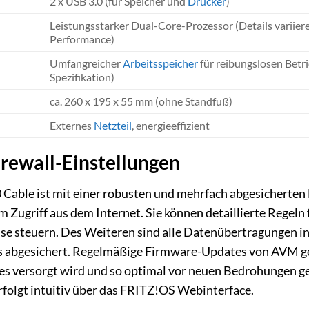
2 x USB 3.0 (für Speicher und
Drucker
)
Leistungsstarker Dual-Core-Prozessor (Details variiere
Performance)
Umfangreicher
Arbeitsspeicher
für reibungslosen Betr
Spezifikation)
ca. 260 x 195 x 55 mm (ohne Standfuß)
Externes
Netzteil
, energieeffizient
irewall-Einstellungen
ble ist mit einer robusten und mehrfach abgesicherten F
em Zugriff aus dem Internet. Sie können detaillierte Regel
se steuern. Des Weiteren sind alle Datenübertragungen i
 abgesichert. Regelmäßige Firmware-Updates von AVM ge
s versorgt wird und so optimal vor neuen Bedrohungen ge
rfolgt intuitiv über das FRITZ!OS Webinterface.