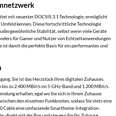
eimnetzwerk
ttet mit neuester DOCSIS 3.1 Technologie, ermöglicht
n Umfeld kennen. Diese fortschrittliche Technologie
außergewöhnliche Stabilität, selbst wenn viele Geräte
 besonders für Gamer und Nutzer von Echtzeitanwendungen
st damit die perfekte Basis für ein performantes und
n
ang. Sie ist das Herzstück Ihres digitalen Zuhauses.
n bis zu 2.400 MBit/s im 5-GHz-Band und 1.200 MBit/s
ndung erhalten, egal wo Sie sich in Ihrem Zuhause
zwischen den einzelnen Funkknoten, sodass Sie stets eine
90 Cable eine umfassende Smarthome-Integration.
, direkt mit der Box und steuern Sie Ihr Zuhause