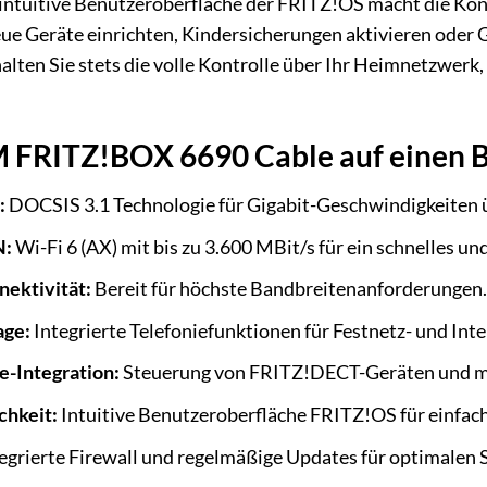
e intuitive Benutzeroberfläche der FRITZ!OS macht die Ko
neue Geräte einrichten, Kindersicherungen aktivieren oder 
halten Sie stets die volle Kontrolle über Ihr Heimnetzwerk,
M FRITZ!BOX 6690 Cable auf einen B
:
DOCSIS 3.1 Technologie für Gigabit-Geschwindigkeiten 
N:
Wi-Fi 6 (AX) mit bis zu 3.600 MBit/s für ein schnelles un
ektivität:
Bereit für höchste Bandbreitenanforderungen.
age:
Integrierte Telefoniefunktionen für Festnetz- und Inte
-Integration:
Steuerung von FRITZ!DECT-Geräten und m
chkeit:
Intuitive Benutzeroberfläche FRITZ!OS für einfac
egrierte Firewall und regelmäßige Updates für optimalen 