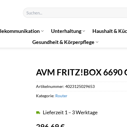
Suchen
nach:
elekommunikation
Unterhaltung
Haushalt & Kü
Gesundheit & Körperpflege
AVM FRITZ!BOX 6690 
Artikelnummer:
4023125029653
Kategorie:
Router
Lieferzeit 1 – 3 Werktage
296,69
€