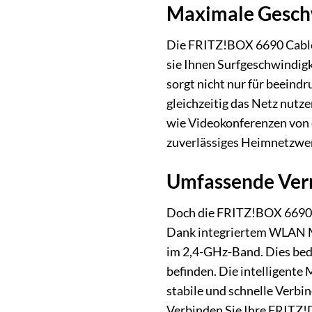
Maximale Geschw
Die FRITZ!BOX 6690 Cable i
sie Ihnen Surfgeschwindigke
sorgt nicht nur für beeind
gleichzeitig das Netz nutz
wie Videokonferenzen von 
zuverlässiges Heimnetzwer
Umfassende Ver
Doch die FRITZ!BOX 6690 Ca
Dank integriertem WLAN Me
im 2,4-GHz-Band. Dies bede
befinden. Die intelligente
stabile und schnelle Verb
Verbinden Sie Ihre FRITZ!D