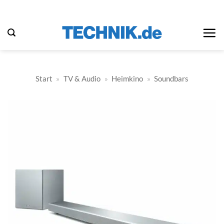
Zum
Inhalt
springen
Start
»
TV & Audio
»
Heimkino
»
Soundbars