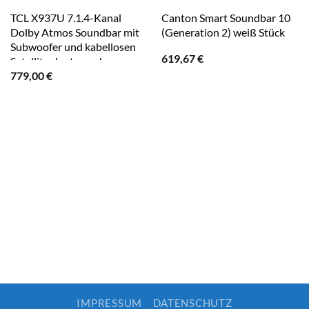
TCL X937U 7.1.4-Kanal
Canton Smart Soundbar 10
Dolby Atmos Soundbar mit
(Generation 2) weiß Stück
Subwoofer und kabellosen
619,67
€
Satellitenlautsprechern
779,00
€
IMPRESSUM
DATENSCHUTZ