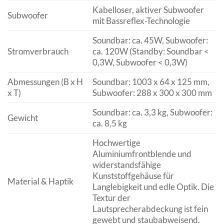
Kabelloser, aktiver Subwoofer
Subwoofer
mit Bassreflex-Technologie
Soundbar: ca. 45W, Subwoofer:
Stromverbrauch
ca. 120W (Standby: Soundbar <
0,3W, Subwoofer < 0,3W)
Abmessungen (B x H
Soundbar: 1003 x 64 x 125 mm,
x T)
Subwoofer: 288 x 300 x 300 mm
Soundbar: ca. 3,3 kg, Subwoofer:
Gewicht
ca. 8,5 kg
Hochwertige
Aluminiumfrontblende und
widerstandsfähige
Kunststoffgehäuse für
Material & Haptik
Langlebigkeit und edle Optik. Die
Textur der
Lautsprecherabdeckung ist fein
gewebt und staubabweisend.