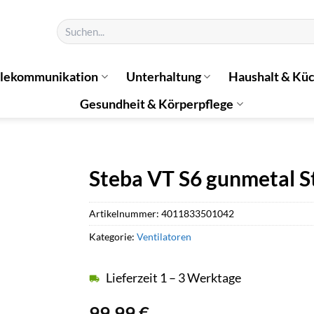
Suchen
nach:
elekommunikation
Unterhaltung
Haushalt & Kü
Gesundheit & Körperpflege
Steba VT S6 gunmetal S
Artikelnummer:
4011833501042
Kategorie:
Ventilatoren
Lieferzeit 1 – 3 Werktage
99,99
€