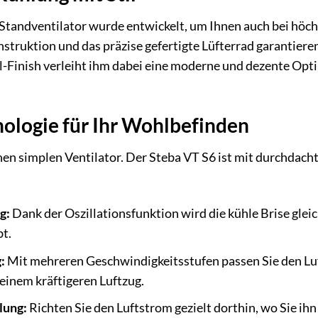
Standventilator wurde entwickelt, um Ihnen auch bei hö
nstruktion und das präzise gefertigte Lüfterrad garantiere
al-Finish verleiht ihm dabei eine moderne und dezente Op
ologie für Ihr Wohlbefinden
inen simplen Ventilator. Der Steba VT S6 ist mit durchdac
g:
Dank der Oszillationsfunktion wird die kühle Brise glei
t.
:
Mit mehreren Geschwindigkeitsstufen passen Sie den Luft
u einem kräftigeren Luftzug.
lung:
Richten Sie den Luftstrom gezielt dorthin, wo Sie ih