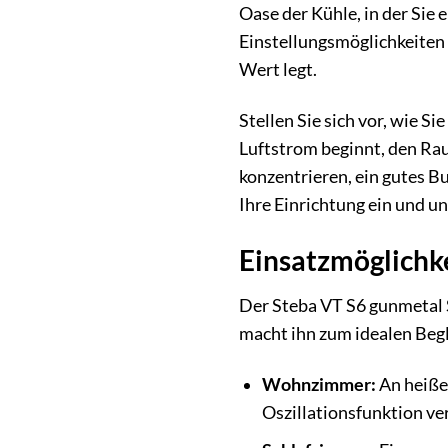
Oase der Kühle, in der Sie
Einstellungsmöglichkeiten
Wert legt.
Stellen Sie sich vor, wie S
Luftstrom beginnt, den Rau
konzentrieren, ein gutes B
Ihre Einrichtung ein und u
Einsatzmöglichke
Der Steba VT S6 gunmetal S
macht ihn zum idealen Begl
Wohnzimmer:
An heiße
Oszillationsfunktion ver