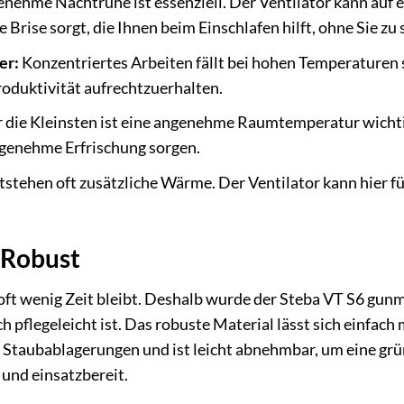
nehme Nachtruhe ist essenziell. Der Ventilator kann auf ei
 Brise sorgt, die Ihnen beim Einschlafen hilft, ohne Sie zu 
er:
Konzentriertes Arbeiten fällt bei hohen Temperaturen s
oduktivität aufrechtzuerhalten.
 die Kleinsten ist eine angenehme Raumtemperatur wichtig
angenehme Erfrischung sorgen.
tehen oft zusätzliche Wärme. Der Ventilator kann hier für
 Robust
oft wenig Zeit bleibt. Deshalb wurde der Steba VT S6 gunme
h pflegeleicht ist. Das robuste Material lässt sich einfach
or Staubablagerungen und ist leicht abnehmbar, um eine grü
 und einsatzbereit.