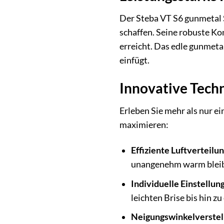
Der Steba VT S6 gunmetal 
schaffen. Seine robuste Ko
erreicht. Das edle gunmet
einfügt.
Innovative Techn
Erleben Sie mehr als nur e
maximieren:
Effiziente Luftverteilun
unangenehm warm bleib
Individuelle Einstellung
leichten Brise bis hin z
Neigungswinkelverstel