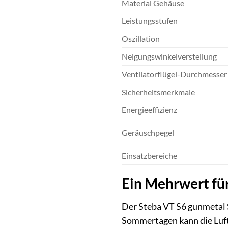
Material Gehäuse
Leistungsstufen
Oszillation
Neigungswinkelverstellung
Ventilatorflügel-Durchmesser
Sicherheitsmerkmale
Energieeffizienz
Geräuschpegel
Einsatzbereiche
Ein Mehrwert fü
Der Steba VT S6 gunmetal S
Sommertagen kann die Luftq