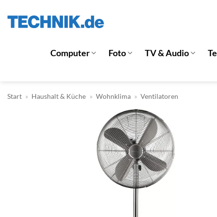
Zum
Inhalt
springen
Computer
Foto
TV & Audio
T
Start
»
Haushalt & Küche
»
Wohnklima
»
Ventilatoren