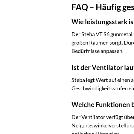
FAQ – Häufig ges
Wie leistungsstark i
Der Steba VT S6 gunmetal St
großen Räumen sorgt. Durch
Bedürfnisse anpassen.
Ist der Ventilator la
Steba legt Wert auf einen 
Geschwindigkeitsstufen eine
Welche Funktionen b
Der Ventilator verfügt übe
Neigungswinkelverstellung
optischen Hingucker.