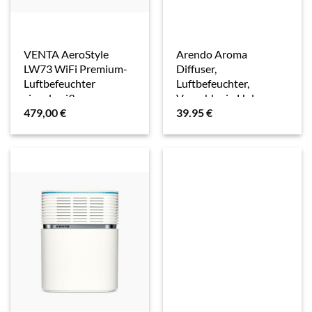
VENTA AeroStyle
Arendo Aroma
LW73 WiFi Premium-
Diffuser,
Luftbefeuchter
Luftbefeuchter,
signalweiß
Vernebler in Holz
479,00
€
39.95
€
Optik, Diffusor mit 7
Farben LED, Timer
Funktion, 300ml,
Hellbraun