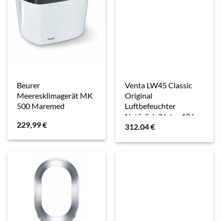
Beurer
Venta LW45 Classic
Meeresklimagerät MK
Original
500 Maremed
Luftbefeuchter
Natürlich/Natur 10 l
229,99
€
312.04
€
Weiß 6,5 W