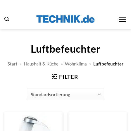
Zum
Inhalt
springen
Luftbefeuchter
Start
»
Haushalt & Küche
»
Wohnklima
»
Luftbefeuchter
FILTER