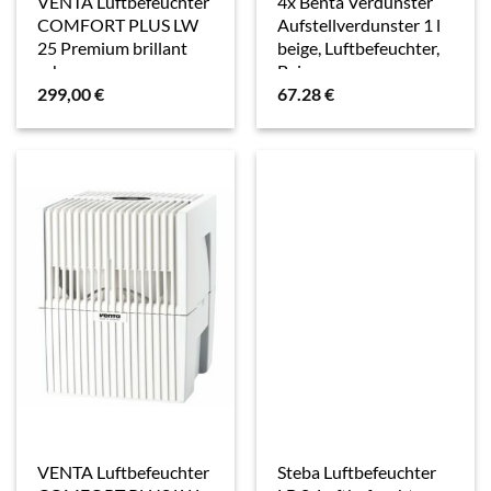
VENTA Luftbefeuchter
4x Benta Verdunster
COMFORT PLUS LW
Aufstellverdunster 1 l
25 Premium brillant
beige, Luftbefeuchter,
schwarz
Beige
299,00
€
67.28
€
VENTA Luftbefeuchter
Steba Luftbefeuchter