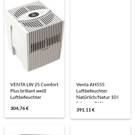
VENTA LW 25 Comfort
Venta AH555
Plus brillant weiß
Luftbefeuchter
Luftbefeuchter
Natürlich/Natur 10 l
Schwarz 8 W
304,76
€
391.11
€