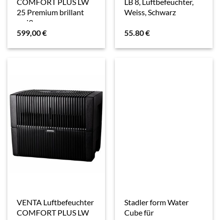
COMFORT PLUS LW
LB 8, Luftbefeuchter,
25 Premium brillant
Weiss, Schwarz
weiß
599,00
€
55.80
€
VENTA Luftbefeuchter
Stadler form Water
COMFORT PLUS LW
Cube für