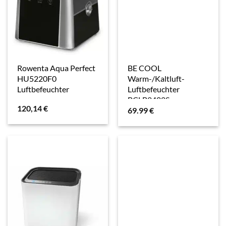
Rowenta Aqua Perfect
BE COOL
HU5220F0
Warm-/Kaltluft-
Luftbefeuchter
Luftbefeuchter
BCLB2402S
120,14
€
69.99
€