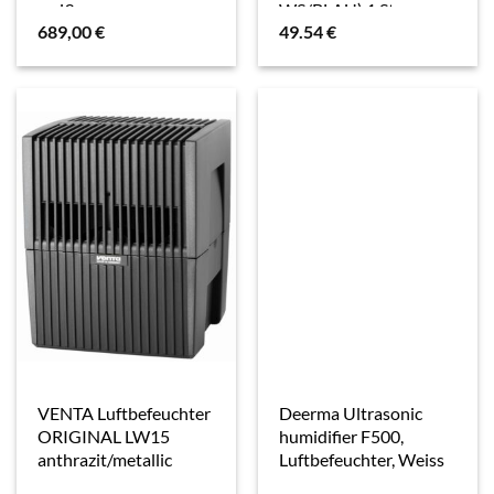
weiß
WS/BLAU) 1 St
689,00
€
49.54
€
VENTA Luftbefeuchter
Deerma Ultrasonic
ORIGINAL LW15
humidifier F500,
anthrazit/metallic
Luftbefeuchter, Weiss