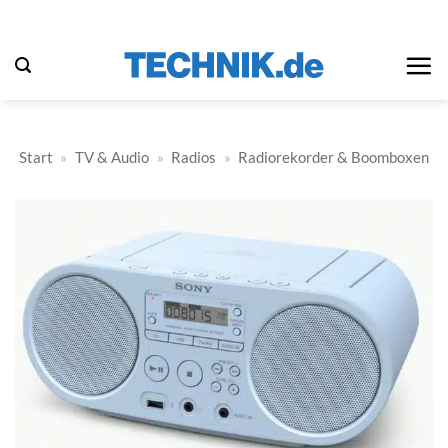
Zum
Inhalt
springen
Start
»
TV & Audio
»
Radios
»
Radiorekorder & Boomboxen