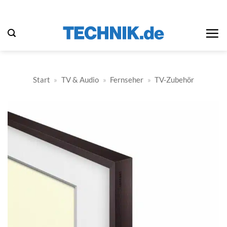
Zum
Inhalt
springen
Start
»
TV & Audio
»
Fernseher
»
TV-Zubehör