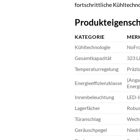
fortschrittliche Kühltechn
Produkteigensch
KATEGORIE
MER
Kühltechnologie
NoFros
Gesamtkapazität
323 Li
Temperaturregelung
Präzi
(Anga
Energieeffizienzklasse
Energi
Innenbeleuchtung
LED-I
Lagerfächer
Robus
Türanschlag
Wechse
Geräuschpegel
Niedr