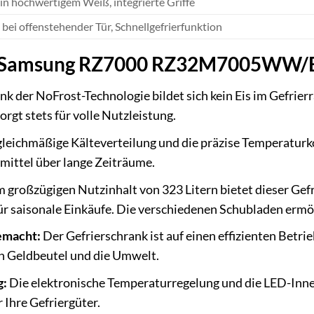
in hochwertigem Weiß, integrierte Griffe
bei offenstehender Tür, Schnellgefrierfunktion
es Samsung RZ7000 RZ32M7005WW/E
k der NoFrost-Technologie bildet sich kein Eis im Gefrier
rgt stets für volle Nutzleistung.
gleichmäßige Kälteverteilung und die präzise Temperaturk
mittel über lange Zeiträume.
 großzügigen Nutzinhalt von 323 Litern bietet dieser Gefr
ür saisonale Einkäufe. Die verschiedenen Schubladen ermög
gemacht:
Der Gefrierschrank ist auf einen effizienten Betri
en Geldbeutel und die Umwelt.
g:
Die elektronische Temperaturregelung und die LED-Inn
 Ihre Gefriergüter.