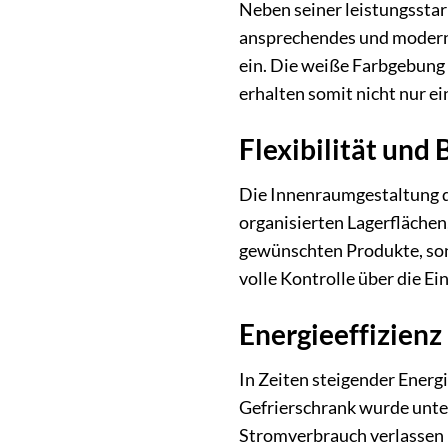
Neben seiner leistungsst
ansprechendes und moderne
ein. Die weiße Farbgebung 
erhalten somit nicht nur ei
Flexibilität und
Die Innenraumgestaltung de
organisierten Lagerflächen,
gewünschten Produkte, sond
volle Kontrolle über die E
Energieeffizienz
In Zeiten steigender Ener
Gefrierschrank wurde unter
Stromverbrauch verlassen k