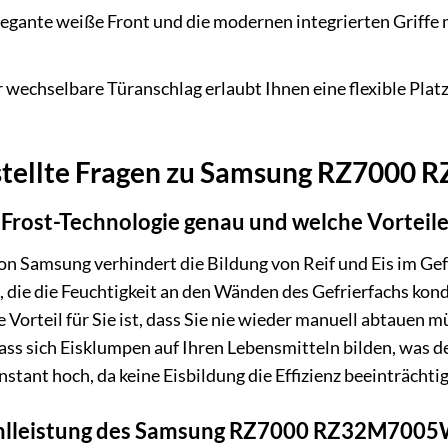
egante weiße Front und die modernen integrierten Griffe 
 wechselbare Türanschlag erlaubt Ihnen eine flexible Plat
estellte Fragen zu Samsung RZ700
rost-Technologie genau und welche Vorteile 
n Samsung verhindert die Bildung von Reif und Eis im Gef
 die die Feuchtigkeit an den Wänden des Gefrierfachs kon
 Vorteil für Sie ist, dass Sie nie wieder manuell abtauen 
ass sich Eisklumpen auf Ihren Lebensmitteln bilden, was d
stant hoch, da keine Eisbildung die Effizienz beeinträchtig
Kühlleistung des Samsung RZ7000 RZ32M7005