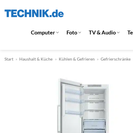
Zum
Inhalt
springen
Computer
Foto
TV & Audio
T
Start
»
Haushalt & Küche
»
Kühlen & Gefrieren
»
Gefrierschränke