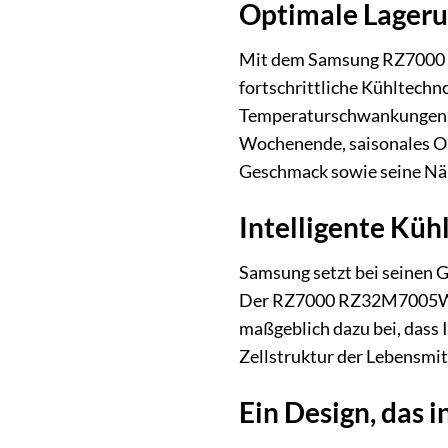
Optimale Lagerun
Mit dem Samsung RZ7000 R
fortschrittliche Kühltechn
Temperaturschwankungen, di
Wochenende, saisonales Obs
Geschmack sowie seine Näh
Intelligente Küh
Samsung setzt bei seinen G
Der RZ7000 RZ32M7005WW/E
maßgeblich dazu bei, dass I
Zellstruktur der Lebensmi
Ein Design, das i