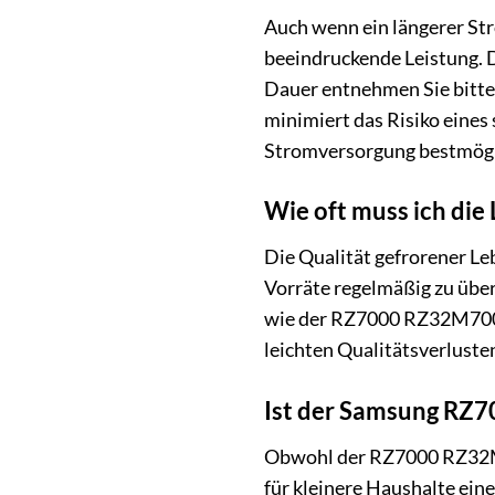
Auch wenn ein längerer S
beeindruckende Leistung. D
Dauer entnehmen Sie bitte 
minimiert das Risiko eines
Stromversorgung bestmögli
Wie oft muss ich die
Die Qualität gefrorener Le
Vorräte regelmäßig zu über
wie der RZ7000 RZ32M7005W
leichten Qualitätsverlusten
Ist der Samsung RZ
Obwohl der RZ7000 RZ32M70
für kleinere Haushalte ein