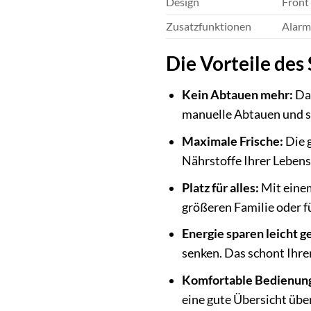
Design
Front 
Zusatzfunktionen
Alarm 
Die Vorteile d
Kein Abtauen mehr:
Dan
manuelle Abtauen und so
Maximale Frische:
Die 
Nährstoffe Ihrer Lebens
Platz für alles:
Mit einem
größeren Familie oder f
Energie sparen leicht 
senken. Das schont Ihr
Komfortable Bedienun
eine gute Übersicht über