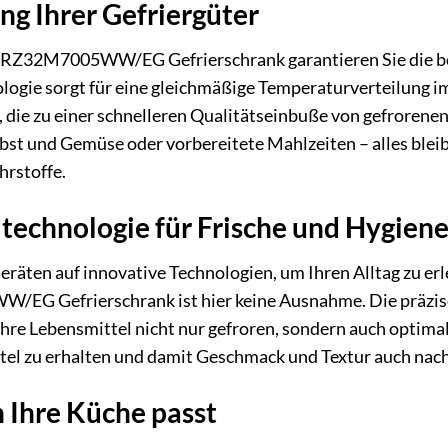
g Ihrer Gefriergüter
Z32M7005WW/EG Gefrierschrank garantieren Sie die best
ologie sorgt für eine gleichmäßige Temperaturverteilung
e zu einer schnelleren Qualitätseinbuße von gefrorenen 
t und Gemüse oder vorbereitete Mahlzeiten – alles bleibt
rstoffe.
ltechnologie für Frische und Hygien
eräten auf innovative Technologien, um Ihren Alltag zu er
G Gefrierschrank ist hier keine Ausnahme. Die präzise 
hre Lebensmittel nicht nur gefroren, sondern auch optimal 
ttel zu erhalten und damit Geschmack und Textur auch na
n Ihre Küche passt