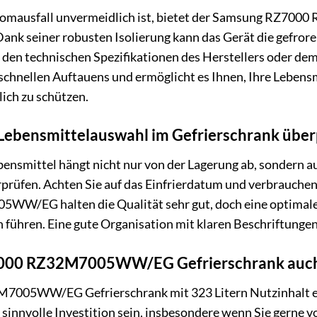
tromausfall unvermeidlich ist, bietet der Samsung RZ7
ank seiner robusten Isolierung kann das Gerät die gefrore
den technischen Spezifikationen des Herstellers oder dem
 schnellen Auftauens und ermöglicht es Ihnen, Ihre Lebens
ch zu schützen.
 Lebensmittelauswahl im Gefrierschrank überp
bensmittel hängt nicht nur von der Lagerung ab, sondern a
prüfen. Achten Sie auf das Einfrierdatum und verbrauchen
W/EG halten die Qualität sehr gut, doch eine optimale
 führen. Eine gute Organisation mit klaren Beschriftungen 
7000 RZ32M7005WW/EG Gefrierschrank auch f
05WW/EG Gefrierschrank mit 323 Litern Nutzinhalt eher 
e sinnvolle Investition sein, insbesondere wenn Sie gerne