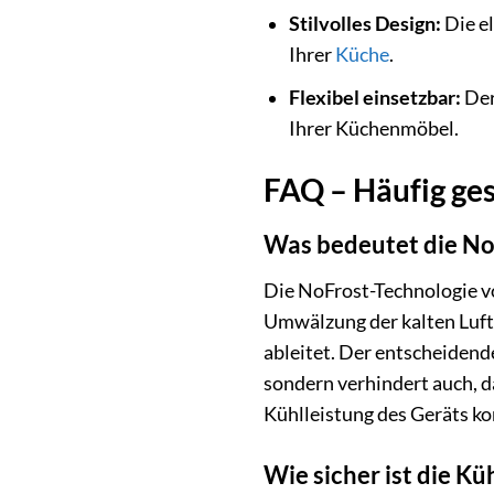
Stilvolles Design:
Die el
Ihrer
Küche
.
Flexibel einsetzbar:
Der
Ihrer Küchenmöbel.
FAQ – Häufig g
Was bedeutet die NoF
Die NoFrost-Technologie vo
Umwälzung der kalten Luft,
ableitet. Der entscheidende
sondern verhindert auch, d
Kühlleistung des Geräts kon
Wie sicher ist die 