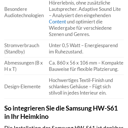
Hörerlebnis, ohne zusätzliche
Besondere
Lautsprecher. Adaptive Sound Lite
Audiotechnologien
– Analysiert den eingehenden
Content
und optimiert die
Wiedergabe für verschiedene
Szenen und Genres.
Stromverbrauch
Unter 0,5 Watt – Energiesparend
(Standby)
im Ruhezustand.
Abmessungen (B x
Ca. 860 x 56 x 106 mm – Kompakte
H x T)
Bauweise für flexible Platzierung.
Hochwertiges Textil-Finish und
Design-Elemente
schlankes Gehäuse – Fügt sich
stilvoll in jedes Interieur ein.
So integrieren Sie die Samsung HW-S61
in Ihr Heimkino
Die Installation der Samsung HW-S61 ist denkbar