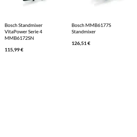
Bosch Standmixer
Bosch MMB6177S
VitaPower Serie 4
Standmixer
MMB6172SN
126,51
€
115,99
€