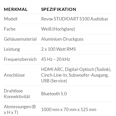
MERKMAL
SPEZIFIKATION
Modell
Revox STUDIOART S100 Audiobar
Farbe
Weiß (Hochglanz)
Gehäusematerial
Aluminium-Druckguss
Leistung
2 x 100 Watt RMS
Frequenzbereich
45 Hz – 20 kHz
HDMI ARC, Digital-Optisch (Toslink),
Anschlüsse
Cinch-Line-In, Subwoofer-Ausgang,
USB (Service)
Drahtlose
Bluetooth 5.0
Konnektivität
Abmessungen (B
1000 mm x 70 mm x 125 mm
x H x T)