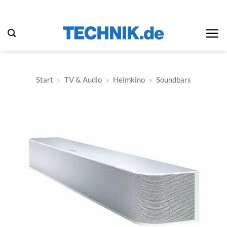
Zum
Inhalt
springen
Start
»
TV & Audio
»
Heimkino
»
Soundbars