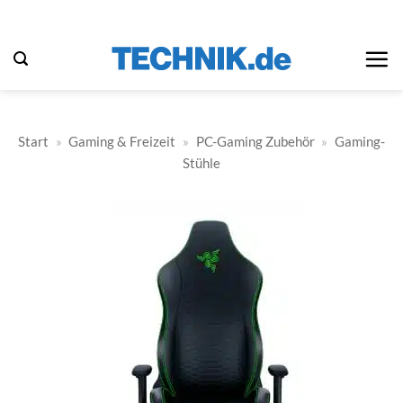
Zum
Inhalt
springen
Start
»
Gaming & Freizeit
»
PC-Gaming Zubehör
»
Gaming-
Stühle