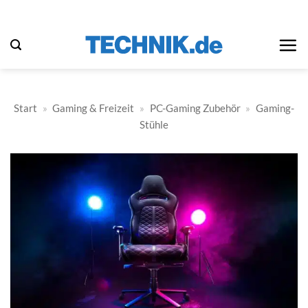
Zum
Inhalt
springen
Start
»
Gaming & Freizeit
»
PC-Gaming Zubehör
»
Gaming-
Stühle