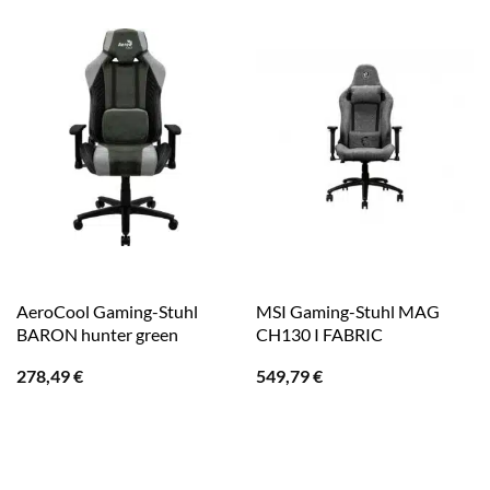
AeroCool Gaming-Stuhl
MSI Gaming-Stuhl MAG
BARON hunter green
CH130 I FABRIC
278,49
€
549,79
€