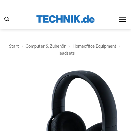
Zum
Inhalt
springen
Start
»
Computer & Zubehör
»
Homeoffice Equipment
»
Headsets