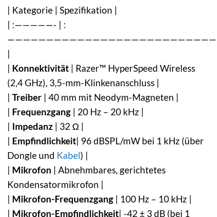
| Kategorie | Spezifikation |
| :—————- | :
———————————————————————————
|
|
Konnektivität
| Razer™ HyperSpeed Wireless
(2,4 GHz), 3,5-mm-Klinkenanschluss |
|
Treiber
| 40 mm mit Neodym-Magneten |
|
Frequenzgang
| 20 Hz – 20 kHz |
|
Impedanz
| 32 Ω |
|
Empfindlichkeit
| 96 dBSPL/mW bei 1 kHz (über
Dongle und
Kabel
) |
|
Mikrofon
| Abnehmbares, gerichtetes
Kondensatormikrofon |
|
Mikrofon-Frequenzgang
| 100 Hz – 10 kHz |
|
Mikrofon-Empfindlichkeit
| -42 ± 3 dB (bei 1