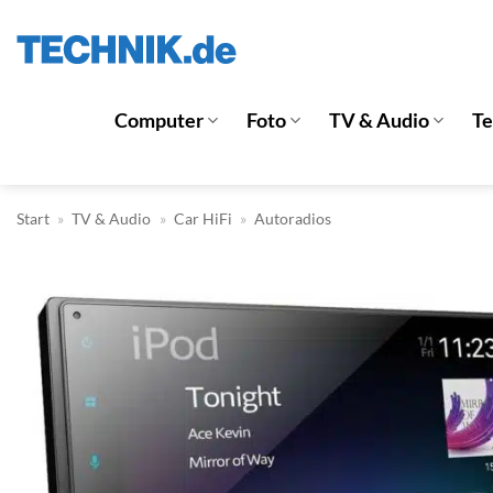
Zum
Inhalt
springen
Computer
Foto
TV & Audio
T
Start
»
TV & Audio
»
Car HiFi
»
Autoradios