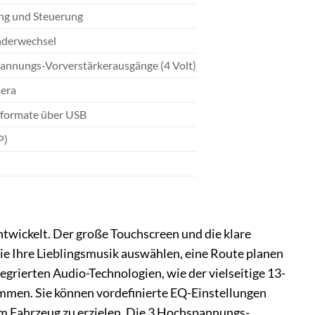
ng und Steuerung
enderwechsel
pannungs-Vorverstärkerausgänge (4 Volt)
mera
oformate über USB
P)
ickelt. Der große Touchscreen und die klare
ie Ihre Lieblingsmusik auswählen, eine Route planen
tegrierten Audio-Technologien, wie der vielseitige 13-
immen. Sie können vordefinierte EQ-Einstellungen
rem Fahrzeug zu erzielen. Die 3 Hochspannungs-