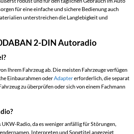
h äußerst robust und für den täglichen Gebrauch im Auto
orgen für eine einfache und sichere Bedienung auch
terialien unterstreichen die Langlebigkeit und
160DABAN 2-DIN Autoradio
l?
on Ihrem Fahrzeug ab. Die meisten Fahrzeuge verfügen
sche Einbaurahmen oder
Adapter
erforderlich, die separat
m Fahrzeug zu überprüfen oder sich von einem Fachmann
dio?
s UKW-Radio, da es weniger anfällig für Störungen,
endernamen, Interpreten und Songtitel angezeigt