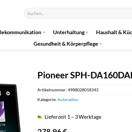
Suchen
nach:
elekommunikation
Unterhaltung
Haushalt & Kü
Gesundheit & Körperpflege
Pioneer SPH-DA160DA
Artikelnummer:
4988028018343
Kategorie:
Autoradios
Lieferzeit 1 – 3 Werktage
278,96
€