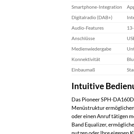
Smartphone-Integration
App
Digitalradio (DAB+)
Int
Audio-Features
13-
Anschlüsse
USB
Medienwiedergabe
Unt
Konnektivität
Blu
Einbaumaß
Sta
Intuitive Bedien
Das Pioneer SPH-DA160DAB
Menüstruktur ermöglichen e
oder einen Anruf tätigen mö
Band Equalizer, ermögliche
nutzen oder Ihre eigenen K