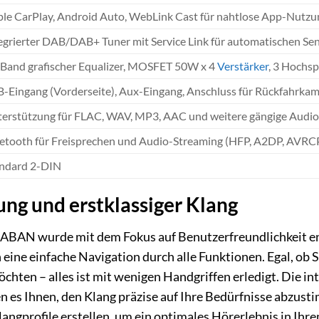
le CarPlay, Android Auto, WebLink Cast für nahtlose App-Nutzu
egrierter DAB/DAB+ Tuner mit Service Link für automatischen S
Band grafischer Equalizer, MOSFET 50W x 4
Verstärker
, 3 Hochs
-Eingang (Vorderseite), Aux-Eingang, Anschluss für Rückfahrka
erstützung für FLAC, WAV, MP3, AAC und weitere gängige Audi
etooth für Freisprechen und Audio-Streaming (HFP, A2DP, AVRC
ndard 2-DIN
ung und erstklassiger Klang
AN wurde mit dem Fokus auf Benutzerfreundlichkeit entw
ine einfache Navigation durch alle Funktionen. Egal, ob S
chten – alles ist mit wenigen Handgriffen erledigt. Die in
n es Ihnen, den Klang präzise auf Ihre Bedürfnisse abzust
langprofile erstellen, um ein optimales Hörerlebnis in Ih