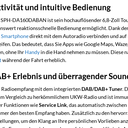
tivität und intuitive Bedienung
SPH-DA160DABAN ist sein hochauflösender 6,8-Zoll Touchs
nswert reaktionsschnelle Bedienung ermöglicht. Dank de
s
Smartphone
direkt mit dem Autoradio verbinden und auf 
eifen. Das bedeutet, dass Sie Apps wie Google Maps, Waze
n, ohne Ihr
Handy
in die Hand nehmen zu müssen. Diese na
t
während der Fahrt erheblich.
AB+ Erlebnis und überragender Soun
en Radioempfang mit dem integrierten
DAB/DAB+ Tuner
. 
t im Vergleich zu herkömmlichem UKW-Radio und ist immu
 Funktionen wie
Service Link
, das automatisch zwische
immer den besten Empfang haben. Zusätzlich zu den hervor
tellungen, um den Klang an Ihre persönlichen Vorlieben an