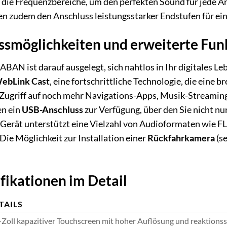
r die Frequenzbereiche, um den perfekten Sound für jede Ar
en zudem den Anschluss leistungsstarker Endstufen für ein
ussmöglichkeiten und erweiterte Fu
N ist darauf ausgelegt, sich nahtlos in Ihr digitales Le
ebLink Cast
, eine fortschrittliche Technologie, die eine 
 Zugriff auf noch mehr Navigations-Apps, Musik-Streamin
n ein
USB-Anschluss
zur Verfügung, über den Sie nicht n
Gerät unterstützt eine Vielzahl von Audioformaten wie F
Die Möglichkeit zur Installation einer
Rückfahrkamera
(se
fikationen im Detail
TAILS
-Zoll kapazitiver Touchscreen mit hoher Auflösung und reaktions