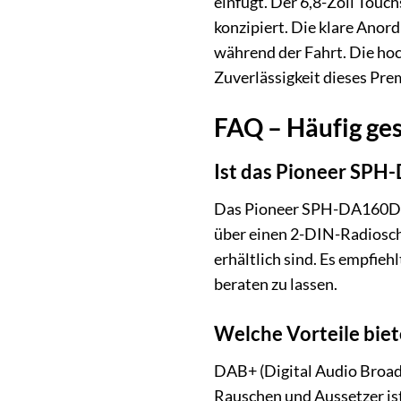
einfügt. Der 6,8-Zoll Touc
konzipiert. Die klare Anor
während der Fahrt. Die hoc
Zuverlässigkeit dieses Pr
FAQ – Häufig ge
Ist das Pioneer SP
Das Pioneer SPH-DA160DABA
über einen 2-DIN-Radiosch
erhältlich sind. Es empfie
beraten zu lassen.
Welche Vorteile bi
DAB+ (Digital Audio Broadc
Rauschen und Aussetzer is