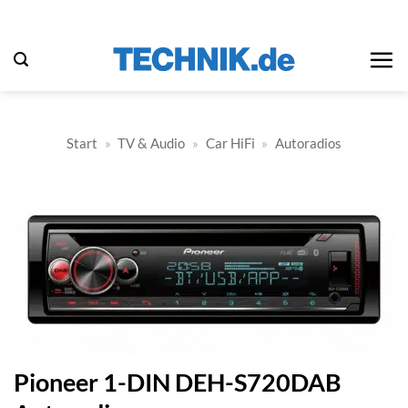
Zum
Inhalt
springen
Start
»
TV & Audio
»
Car HiFi
»
Autoradios
Pioneer 1-DIN DEH-S720DAB