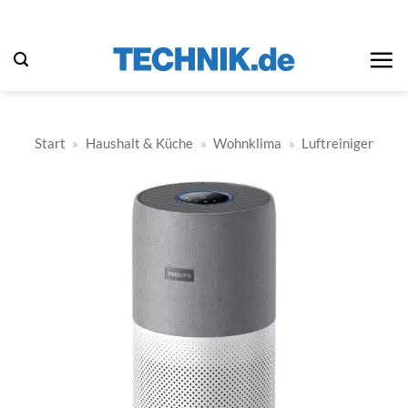
Zum
Inhalt
springen
Start
»
Haushalt & Küche
»
Wohnklima
»
Luftreiniger