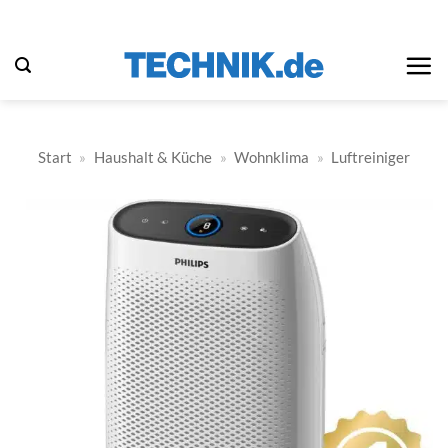
Zum
Inhalt
springen
Start
»
Haushalt & Küche
»
Wohnklima
»
Luftreiniger