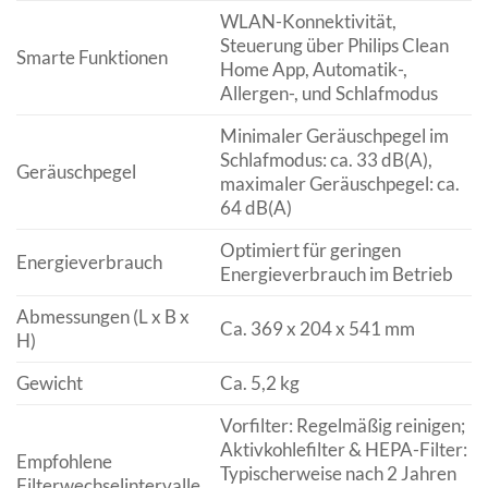
WLAN-Konnektivität,
Steuerung über Philips Clean
Smarte Funktionen
Home App, Automatik-,
Allergen-, und Schlafmodus
Minimaler Geräuschpegel im
Schlafmodus: ca. 33 dB(A),
Geräuschpegel
maximaler Geräuschpegel: ca.
64 dB(A)
Optimiert für geringen
Energieverbrauch
Energieverbrauch im Betrieb
Abmessungen (L x B x
Ca. 369 x 204 x 541 mm
H)
Gewicht
Ca. 5,2 kg
Vorfilter: Regelmäßig reinigen;
Aktivkohlefilter & HEPA-Filter:
Empfohlene
Typischerweise nach 2 Jahren
Filterwechselintervalle