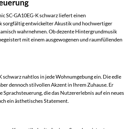
teuerung
nic SC-GA10EG-K schwarz liefert einen
k sorgfältig entwickelter Akustik und hochwertiger
 dynamisch wahrnehmen. Ob dezente Hintergrundmusik
r begeistert mit einem ausgewogenen und raumfüllenden
K schwarz nahtlos in jede Wohnumgebung ein. Die edle
er dennoch stilvollen Akzent in Ihrem Zuhause. Er
e Sprachsteuerung, die das Nutzererlebnis auf ein neues
uch ein ästhetisches Statement.