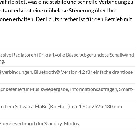
hrleistet, was eine stabile und schnelle Verbindung zu
stant erlaubt eine mühelose Steuerung über Ihre
onen erhalten. Der Lautsprecher ist für den Betrieb mit
ssive Radiatoren für kraftvolle Bässe. Abgerundete Schallwand
ng.
verbindungen. Bluetooth® Version 4.2 für einfache drahtlose
prachbefehle für Musikwiedergabe, Informationsabfragen, Smart-
dlem Schwarz. Maße (B x H x T): ca. 130 x 252 x 130 mm.
er Energieverbrauch im Standby-Modus.