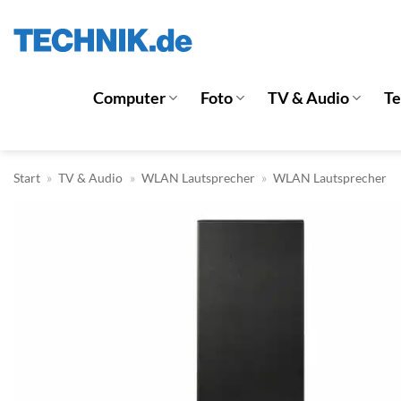
Zum
Inhalt
springen
Computer
Foto
TV & Audio
T
Start
»
TV & Audio
»
WLAN Lautsprecher
»
WLAN Lautsprecher