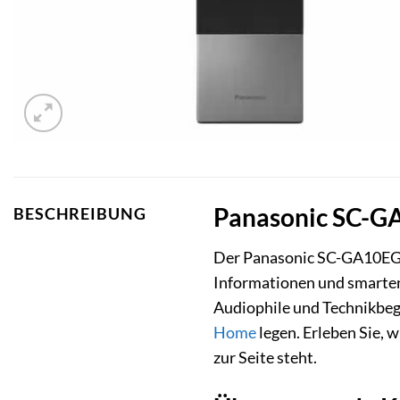
Panasonic SC-GA1
BESCHREIBUNG
Der Panasonic SC-GA10EG-K 
Informationen und smarten
Audiophile und Technikbegei
Home
legen. Erleben Sie, 
zur Seite steht.