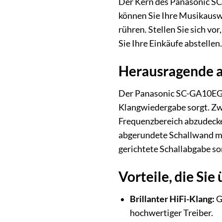
Der Kern des Panasonic SC
können Sie Ihre Musikauswa
rühren. Stellen Sie sich v
Sie Ihre Einkäufe abstellen
Herausragende a
Der Panasonic SC-GA10EG-K 
Klangwiedergabe sorgt. Zw
Frequenzbereich abzudecke
abgerundete Schallwand min
gerichtete Schallabgabe sor
Vorteile, die Si
Brillanter HiFi-Klang:
G
hochwertiger Treiber.