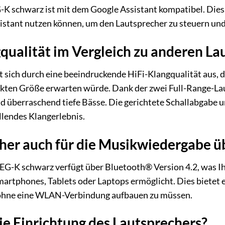
 schwarz ist mit dem Google Assistant kompatibel. Dies 
stant nutzen können, um den Lautsprecher zu steuern und 
gqualität im Vergleich zu anderen L
sich durch eine beeindruckende HiFi-Klangqualität aus, d
ten Größe erwarten würde. Dank der zwei Full-Range-Laut
 überraschend tiefe Bässe. Die gerichtete Schallabgabe u
lendes Klangerlebnis.
cher auch für die Musikwiedergabe ü
EG-K schwarz verfügt über Bluetooth® Version 4.2, was I
artphones, Tablets oder Laptops ermöglicht. Dies bietet e
ohne eine WLAN-Verbindung aufbauen zu müssen.
die Einrichtung des Lautsprechers?