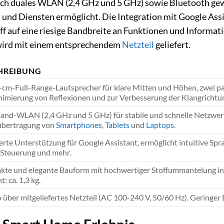
ch duales WLAN (2,4 GHz und 5 GHz) sowie Bluetooth gewä
und Diensten ermöglicht. Die Integration mit Google Assi
f auf eine riesige Bandbreite an Funktionen und Informati
wird mit einem entsprechendem
Netzteil
geliefert.
HREIBUNG
-cm-Full-Range-Lautsprecher für klare Mitten und Höhen, zwei pa
nimierung von Reflexionen und zur Verbesserung der Klangrichtu
and-WLAN (2,4 GHz und 5 GHz) für stabile und schnelle Netzwerk
bertragung von
Smartphones
,
Tablets
und
Laptops
.
ierte Unterstützung für Google Assistant, ermöglicht intuitive S
teuerung und mehr.
te und elegante Bauform mit hochwertiger Stoffummantelung in e
: ca. 1,3 kg.
b über mitgeliefertes Netzteil (AC 100-240 V, 50/60 Hz). Gering