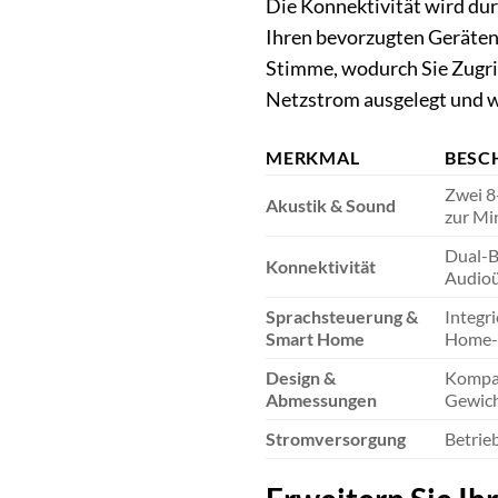
Die Konnektivität wird dur
Ihren bevorzugten Geräten 
Stimme, wodurch Sie Zugrif
Netzstrom ausgelegt und 
MERKMAL
BESC
Zwei 8
Akustik & Sound
zur Mi
Dual-B
Konnektivität
Audioü
Sprachsteuerung &
Integr
Smart Home
Home-S
Design &
Kompak
Abmessungen
Gewicht
Stromversorgung
Betrie