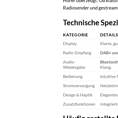
Hörer überzeugt. Ob klass
Radiosender und gestreamten
Technische Spezi
KATEGORIE
DETAIL
Display
Klares, g
Radio-Empfang
DAB+ un
Audio-
Bluetoot
Wiedergabe
Klang.
Bedienung
Intuitive
Stromversorgung
Netzbetrie
Design & Haptik
Elegantes
Zusatzfunktionen
Integrier