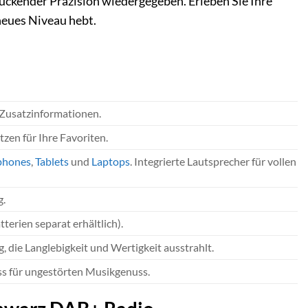
uckender Präzision wiedergegeben. Erleben Sie Ihre
 neues Niveau hebt.
 Zusatzinformationen.
zen für Ihre Favoriten.
phones
,
Tablets
und
Laptops
. Integrierte Lautsprecher für vollen
g.
tterien separat erhältlich).
die Langlebigkeit und Wertigkeit ausstrahlt.
ss für ungestörten Musikgenuss.