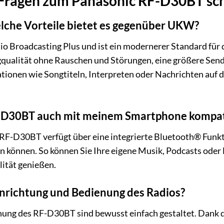
e Fragen zum Panasonic RF-D30BT s
lche Vorteile bietet es gegenüber UKW?
dio Broadcasting Plus und ist ein modernerer Standard fü
gqualität ohne Rauschen und Störungen, eine größere Send
ionen wie Songtiteln, Interpreten oder Nachrichten auf d
F-D30BT auch mit meinem Smartphone kompat
 RF-D30BT verfügt über eine integrierte Bluetooth® Funkti
n können. So können Sie Ihre eigene Musik, Podcasts ode
ität genießen.
Einrichtung und Bedienung des Radios?
enung des RF-D30BT sind bewusst einfach gestaltet. Dan