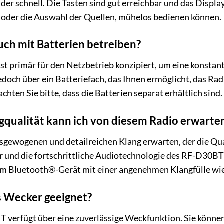
der schnell. Die Tasten sind gut erreichbar und das Display 
s oder die Auswahl der Quellen, mühelos bedienen können.
uch mit Batterien betreiben?
t primär für den Netzbetrieb konzipiert, um eine konstan
edoch über ein Batteriefach, das Ihnen ermöglicht, das Rad
chten Sie bitte, dass die Batterien separat erhältlich sind.
gqualität kann ich von diesem Radio erwarte
usgewogenen und detailreichen Klang erwarten, der die Qua
 und die fortschrittliche Audiotechnologie des RF-D30B
em Bluetooth®-Gerät mit einer angenehmen Klangfülle w
ls Wecker geeignet?
 verfügt über eine zuverlässige Weckfunktion. Sie können