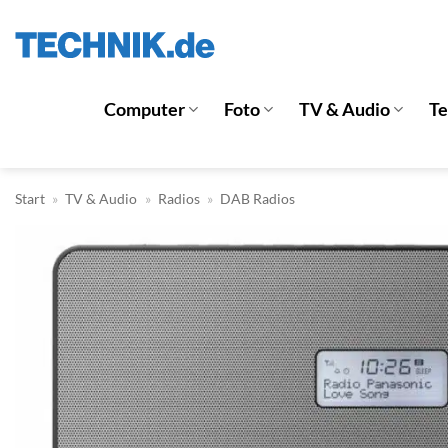
Zum
Inhalt
springen
Computer
Foto
TV & Audio
T
Start
»
TV & Audio
»
Radios
»
DAB Radios