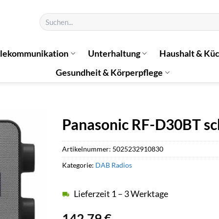
Suchen
nach:
elekommunikation
Unterhaltung
Haushalt & Kü
Gesundheit & Körperpflege
Panasonic RF-D30BT s
Artikelnummer:
5025232910830
Kategorie:
DAB Radios
Lieferzeit 1 – 3 Werktage
142,79
€