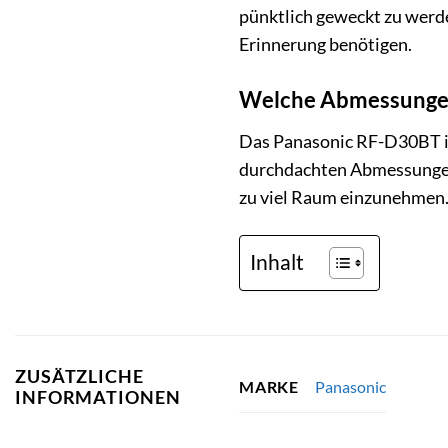
pünktlich geweckt zu werden
Erinnerung benötigen.
Welche Abmessungen h
Das Panasonic RF-D30BT is
durchdachten Abmessungen f
zu viel Raum einzunehmen.
Inhalt
ZUSÄTZLICHE
Panasonic
MARKE
INFORMATIONEN