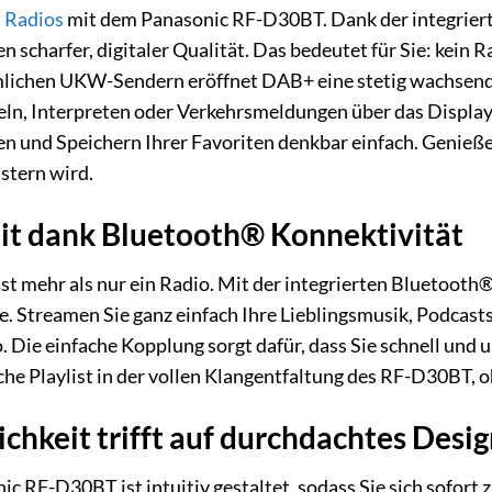
s
Radios
mit dem Panasonic RF-D30BT. Dank der integrier
n scharfer, digitaler Qualität. Das bedeutet für Sie: kein 
ichen UKW-Sendern eröffnet DAB+ eine stetig wachsende 
eln, Interpreten oder Verkehrsmeldungen über das Displa
und Speichern Ihrer Favoriten denkbar einfach. Genießen 
istern wird.
eit dank Bluetooth® Konnektivität
t mehr als nur ein Radio. Mit der integrierten Bluetooth
. Streamen Sie ganz einfach Ihre Lieblingsmusik, Podcast
o. Die einfache Kopplung sorgt dafür, dass Sie schnell und
che Playlist in der vollen Klangentfaltung des RF-D30BT, o
chkeit trifft auf durchdachtes Desi
c RF-D30BT ist intuitiv gestaltet, sodass Sie sich sofort 