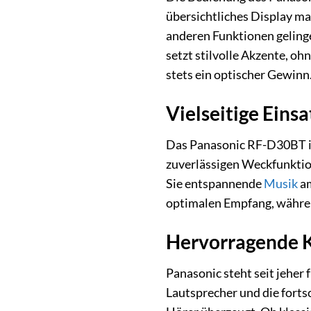
übersichtliches Display m
anderen Funktionen geling
setzt stilvolle Akzente, o
stets ein optischer Gewinn
Vielseitige Eins
Das Panasonic RF-D30BT ist 
zuverlässigen Weckfunktion
Sie entspannende
Musik
am
optimalen Empfang, währe
Hervorragende K
Panasonic steht seit jeher
Lautsprecher und die forts