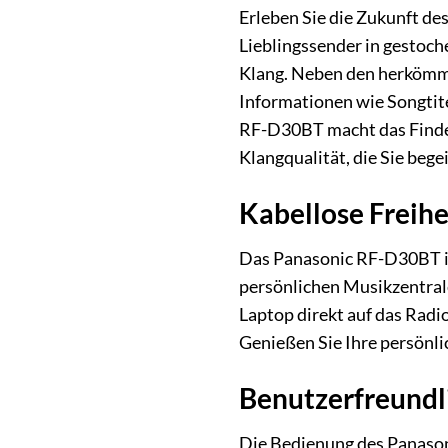
Erleben Sie die Zukunft de
Lieblingssender in gestoche
Klang. Neben den herkömml
Informationen wie Songtit
RF-D30BT macht das Finden 
Klangqualität, die Sie bege
Kabellose Freih
Das Panasonic RF-D30BT is
persönlichen Musikzentrale
Laptop direkt auf das Radi
Genießen Sie Ihre persönli
Benutzerfreundli
Die Bedienung des Panasoni