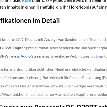
ische Musik,
Rock
oder Jazz – jedes Genre wird mit beeindr
 Inhalte in einer Klangfülle, die Ihr Hörerlebnis auf ein
fikationen im Detail
S
ut lesbares LCD-Display mit Anzeige von Sendernamen, Titeln und
d UKW-Empfang
mit automatischer Sendersuche und Speicherplät
h® Wireless
Audio
Streaming
für einfache Verbindung mit
Smart
 Tastenanordnung, übersichtliches Menü und einfache Handhabun
b für konstante Leistung. Batteriefach für flexible Platzierung (Ba
, kompaktes Design in mattem Schwarz. Hochwertige Verarbeitung, 
te Weckfunktion mit einstellbaren Alarmzeiten. Kopfhöreranschlu