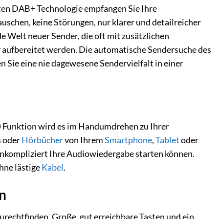
ten DAB+ Technologie empfangen Sie Ihre
Rauschen, keine Störungen, nur klarer und detailreicher
Welt neuer Sender, die oft mit zusätzlichen
y aufbereitet werden. Die automatische Sendersuche des
Sie eine nie dagewesene Sendervielfalt in einer
® Funktion wird es im Handumdrehen zu Ihrer
s oder
Hörbücher
von Ihrem
Smartphone
,
Tablet
oder
 unkompliziert Ihre Audiowiedergabe starten können.
hne lästige
Kabel
.
gn
zurechtfinden. Große, gut erreichbare Tasten und ein