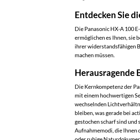
Entdecken Sie di
Die Panasonic HX-A 100 E-D
ermöglichen es Ihnen, sie 
ihrer widerstandsfähigen 
machen müssen.
Herausragende B
Die Kernkompetenz der Pana
mit einem hochwertigen Sen
wechselnden Lichtverhältni
bleiben, was gerade bei ac
gestochen scharf sind und 
Aufnahmemodi, die Ihnen di
oder ruhige Naturdokument