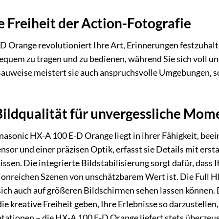
e Freiheit der Action-Fotografie
 Orange revolutioniert Ihre Art, Erinnerungen festzuhalt
bequem zu tragen und zu bedienen, während Sie sich voll 
Bauweise meistert sie auch anspruchsvolle Umgebungen, s
ildqualität für unvergessliche Mom
sonic HX-A 100 E-D Orange liegt in ihrer Fähigkeit, beein
sor und einer präzisen Optik, erfasst sie Details mit erst
ssen. Die integrierte Bildstabilisierung sorgt dafür, das
tionreichen Szenen von unschätzbarem Wert ist. Die Full H
sich auch auf größeren Bildschirmen sehen lassen können.
e kreative Freiheit geben, Ihre Erlebnisse so darzustelle
ationen – die HX-A 100 E-D Orange liefert stets überzeu