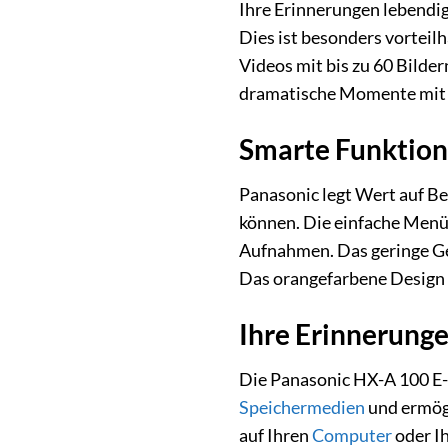
Ihre Erinnerungen lebendig
Dies ist besonders vortei
Videos mit bis zu 60 Bild
dramatische Momente mit zu
Smarte Funktion
Panasonic legt Wert auf Be
können. Die einfache Menüf
Aufnahmen. Das geringe Ge
Das orangefarbene Design v
Ihre Erinnerunge
Die Panasonic HX-A 100 E-D
Speichermedien
und ermögl
auf Ihren
Computer
oder I