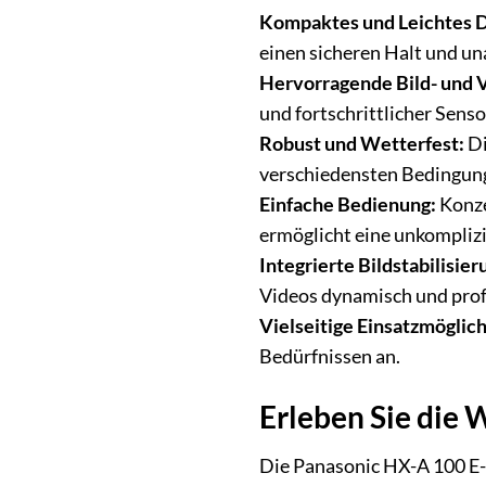
Kompaktes und Leichtes D
einen sicheren Halt und un
Hervorragende Bild- und V
und fortschrittlicher Sens
Robust und Wetterfest:
Di
verschiedensten Bedingun
Einfache Bedienung:
Konzen
ermöglicht eine unkompliz
Integrierte Bildstabilisier
Videos dynamisch und prof
Vielseitige Einsatzmöglic
Bedürfnissen an.
Erleben Sie die 
Die Panasonic HX-A 100 E-