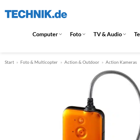
Zum
Inhalt
springen
Computer
Foto
TV & Audio
T
Start
»
Foto & Multicopter
»
Action & Outdoor
»
Action Kameras