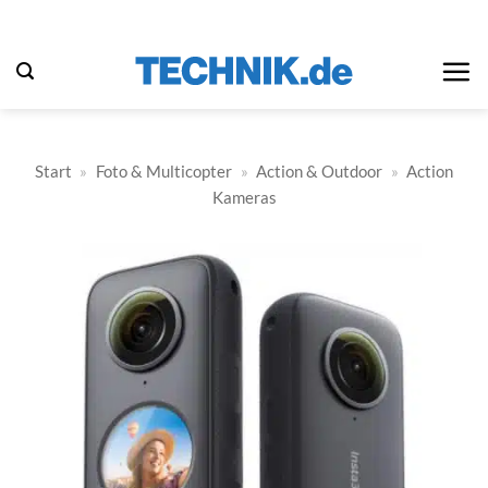
Zum
Inhalt
springen
Start
»
Foto & Multicopter
»
Action & Outdoor
»
Action
Kameras