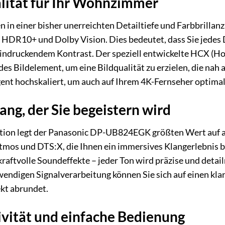
alität für Ihr Wohnzimmer
en in einer bisher unerreichten Detailtiefe und Farbbril
DR10+ und Dolby Vision. Dies bedeutet, dass Sie jedes D
indruckendem Kontrast. Der speziell entwickelte HCX (H
des Bildelement, um eine Bildqualität zu erzielen, die nah 
gent hochskaliert, um auch auf Ihrem 4K-Fernseher optima
ng, der Sie begeistern wird
ktion legt der Panasonic DP-UB824EGK größten Wert auf a
os und DTS:X, die Ihnen ein immersives Klangerlebnis bie
raftvolle Soundeffekte – jeder Ton wird präzise und deta
ndigen Signalverarbeitung können Sie sich auf einen kla
kt abrundet.
vität und einfache Bedienung