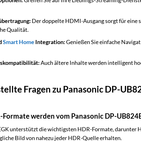
Optionen:
Greifen Sie auf Ihre Lieblings-Streaming-Dien
übertragung:
Der doppelte HDMI-Ausgang sorgt für eine s
che Qualität.
nd
Smart Home
Integration:
Genießen Sie einfache Navigat
kompatibilität:
Auch ältere Inhalte werden intelligent h
stellte Fragen zu Panasonic DP-UB
R-Formate werden vom Panasonic DP-UB824E
 unterstützt die wichtigsten HDR-Formate, darunter HD
ögliche Bild von nahezu jeder HDR-Quelle erhalten.