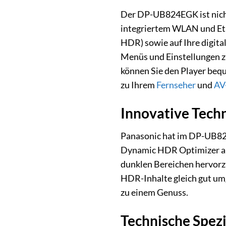
Der DP-UB824EGK ist nicht
integriertem WLAN und Eth
HDR) sowie auf Ihre digit
Menüs und Einstellungen z
können Sie den Player beq
zu Ihrem
Fernseher
und
AV
Innovative Techn
Panasonic hat im DP-UB824
Dynamic HDR Optimizer anal
dunklen Bereichen hervorzu
HDR-Inhalte gleich gut um
zu einem Genuss.
Technische Spezi