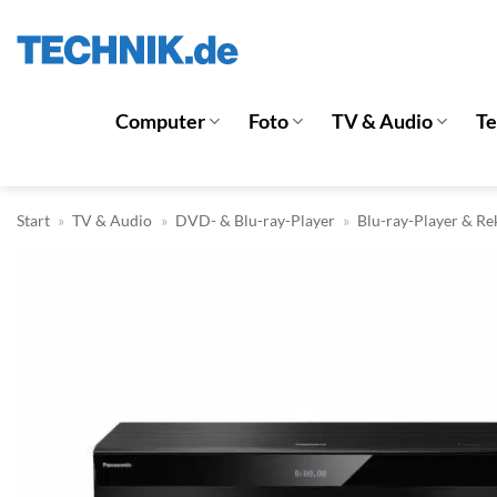
Zum
Inhalt
springen
Computer
Foto
TV & Audio
T
Start
»
TV & Audio
»
DVD- & Blu-ray-Player
»
Blu-ray-Player & Re