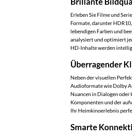
Brillante Bildqu
Erleben Sie Filme und Seri
Formate, darunter HDR10, H
lebendigen Farben und bee
analysiert und optimiert je
HD-Inhalte werden intelli
Überragender Kla
Neben der visuellen Perfe
Audioformate wie Dolby Atm
Nuancen in Dialogen oder k
Komponenten und der aufwe
Ihr Heimkinoerlebnis perfe
Smarte Konnekti