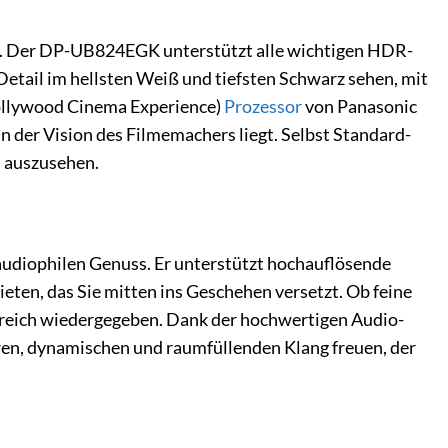
lanz. Der DP-UB824EGK unterstützt alle wichtigen HDR-
etail im hellsten Weiß und tiefsten Schwarz sehen, mit
ollywood Cinema Experience)
Prozessor
von Panasonic
an der Vision des Filmemachers liegt. Selbst Standard-
l auszusehen.
udiophilen Genuss. Er unterstützt hochauflösende
ten, das Sie mitten ins Geschehen versetzt. Ob feine
ilreich wiedergegeben. Dank der hochwertigen Audio-
ren, dynamischen und raumfüllenden Klang freuen, der