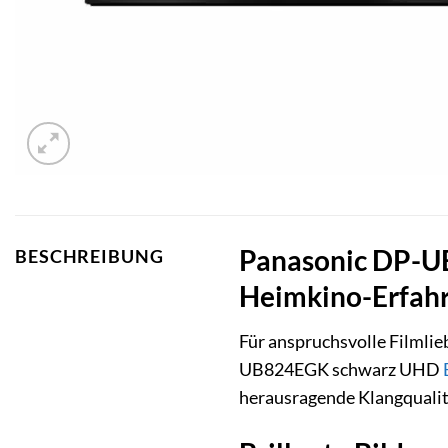
Panasonic DP-UB
BESCHREIBUNG
Heimkino-Erfah
Für anspruchsvolle Filmlie
UB824EGK schwarz UHD
herausragende Klangqualitä