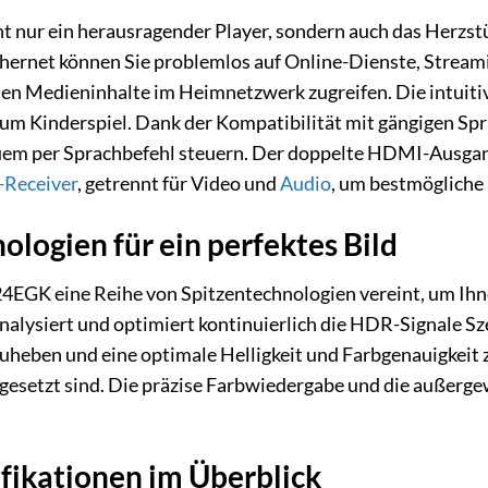
 nur ein herausragender Player, sondern auch das Herzs
ernet können Sie problemlos auf Online-Dienste, Strea
alen Medieninhalte im Heimnetzwerk zugreifen. Die intuit
um Kinderspiel. Dank der Kompatibilität mit gängigen Sp
uem per Sprachbefehl steuern. Der doppelte HDMI-Ausgan
-Receiver
, getrennt für Video und
Audio
, um bestmögliche 
ologien für ein perfektes Bild
EGK eine Reihe von Spitzentechnologien vereint, um Ihne
ysiert und optimiert kontinuierlich die HDR-Signale Szen
heben und eine optimale Helligkeit und Farbgenauigkeit zu 
gesetzt sind. Die präzise Farbwiedergabe und die außerg
fikationen im Überblick