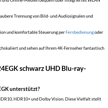
ste und Online-Medien bequem über integriertes WLAN
aubere Trennung von Bild- und Audiosignalen und
ion und komfortable Steuerung per
Fernbedienung
oder
ochskaliert und sehen auf Ihrem 4K-Fernseher fantastisch
824EGK schwarz UHD Blu-ray-
GK unterstützt?
R10, HDR10+ und Dolby Vision. Diese Vielfalt stellt