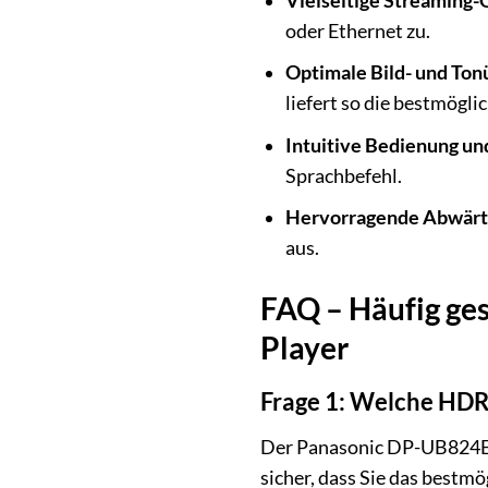
Vielseitige Streaming-
oder Ethernet zu.
Optimale Bild- und Ton
liefert so die bestmögli
Intuitive Bedienung u
Sprachbefehl.
Hervorragende Abwärts
aus.
FAQ – Häufig ge
Player
Frage 1: Welche HD
Der Panasonic DP-UB824EGK
sicher, dass Sie das bestm