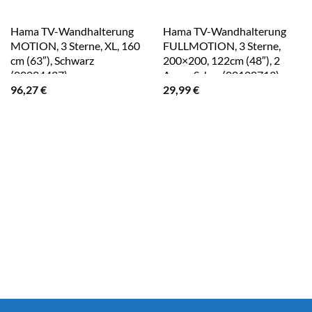
Hama TV-Wandhalterung
Hama TV-Wandhalterung
MOTION, 3 Sterne, XL, 160
FULLMOTION, 3 Sterne,
cm (63″), Schwarz
200×200, 122cm (48″), 2
(00084427)
Arme, Schw. (00108713)
96,27
€
29,99
€