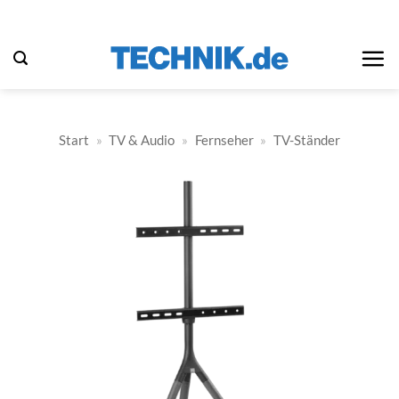
Zum
Inhalt
springen
Start
»
TV & Audio
»
Fernseher
»
TV-Ständer