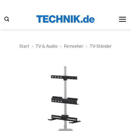
Zum
Inhalt
springen
Start
»
TV & Audio
»
Fernseher
»
TV-Ständer