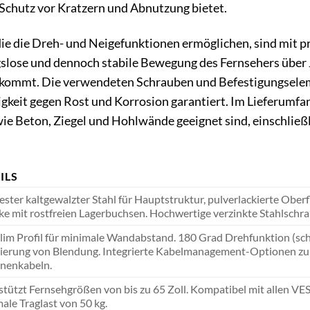
Schutz vor Kratzern und Abnutzung bietet.
e die Dreh- und Neigefunktionen ermöglichen, sind mit pr
slose und dennoch stabile Bewegung des Fernsehers über J
 kommt. Die verwendeten Schrauben und Befestigungseleme
gkeit gegen Rost und Korrosion garantiert. Im Lieferumfan
e Beton, Ziegel und Hohlwände geeignet sind, einschlie
ILS
ster kaltgewalzter Stahl für Hauptstruktur, pulverlackierte Oberfl
ke mit rostfreien Lagerbuchsen. Hochwertige verzinkte Stahlschr
lim Profil für minimale Wandabstand. 180 Grad Drehfunktion (schw
ierung von Blendung. Integrierte Kabelmanagement-Optionen zur
nenkabeln.
stützt Fernsehgrößen von bis zu 65 Zoll. Kompatibel mit allen
le Traglast von 50 kg.