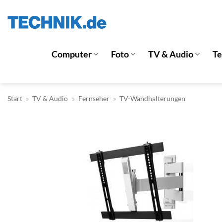
Zum
Inhalt
springen
Computer
Foto
TV & Audio
T
Start
»
TV & Audio
»
Fernseher
»
TV-Wandhalterungen