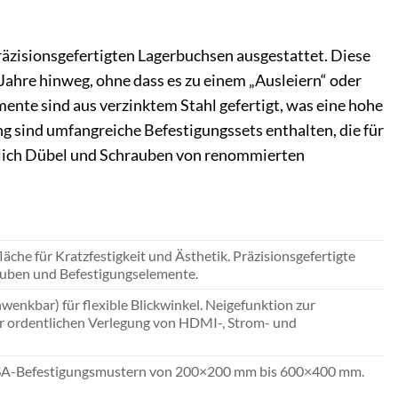
äzisionsgefertigten Lagerbuchsen ausgestattet. Diese
ahre hinweg, ohne dass es zu einem „Ausleiern“ oder
nte sind aus verzinktem Stahl gefertigt, was eine hohe
g sind umfangreiche Befestigungssets enthalten, die für
ßlich Dübel und Schrauben von renommierten
äche für Kratzfestigkeit und Ästhetik. Präzisionsgefertigte
auben und Befestigungselemente.
enkbar) für flexible Blickwinkel. Neigefunktion zur
 ordentlichen Verlegung von HDMI-, Strom- und
 VESA-Befestigungsmustern von 200×200 mm bis 600×400 mm.