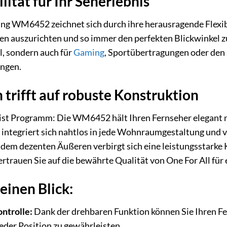
ität für Ihr Seherlebnis
ng WM6452 zeichnet sich durch ihre herausragende Flexibil
 auszurichten und so immer den perfekten Blickwinkel zu fi
l, sondern auch für
Gaming
, Sportübertragungen oder den
ngen.
 trifft auf robuste Konstruktion
ist Programm: Die WM6452 hält Ihren Fernseher elegant 
s integriert sich nahtlos in jede Wohnraumgestaltung und
dem dezenten Äußeren verbirgt sich eine leistungsstarke K
ertrauen Sie auf die bewährte Qualität von One For All für
 einen Blick:
ntrolle:
Dank der drehbaren Funktion können Sie Ihren Fe
jeder Position zu gewährleisten.