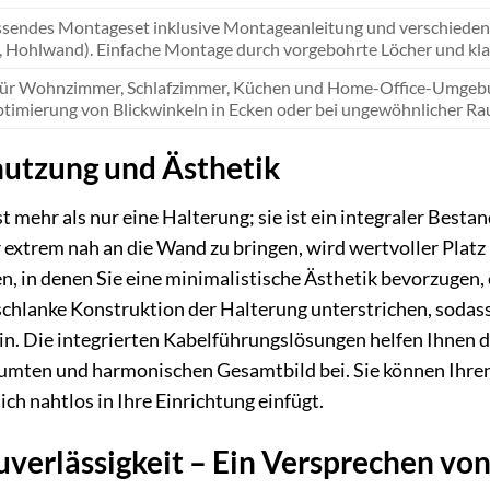
sendes Montageset inklusive Montageanleitung und verschieden
, Hohlwand). Einfache Montage durch vorgebohrte Löcher und kla
 für Wohnzimmer, Schlafzimmer, Küchen und Home-Office-Umgebun
ptimierung von Blickwinkeln in Ecken oder bei ungewöhnlicher Ra
utzung und Ästhetik
 mehr als nur eine Halterung; sie ist ein integraler Bes
 extrem nah an die Wand zu bringen, wird wertvoller Plat
in denen Sie eine minimalistische Ästhetik bevorzugen, ei
schlanke Konstruktion der Halterung unterstrichen, sodass 
ein. Die integrierten Kabelführungslösungen helfen Ihnen
umten und harmonischen Gesamtbild bei. Sie können Ihren
ich nahtlos in Ihre Einrichtung einfügt.
uverlässigkeit – Ein Versprechen von