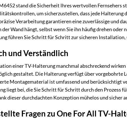
6452 stand die Sicherheit Ihres wertvollen Fernsehers ste
itätskontrollen, um sicherzustellen, dass jede Halterung 
präzise Verarbeitung garantieren eine zuverlässige und dau
an der Wand hängt, selbst wenn Sie ihn häufig drehen oder
ng führen Sie Schritt für Schritt zur sicheren Installatio
ch und Verständlich
allation einer TV-Halterung manchmal abschreckend wirken
lich gestaltet. Die Halterung verfügt über vorgebohrte L
ferte Montagematerial ist umfassend und berücksichtigt v
 liegt bei, die Sie Schritt für Schritt durch den Prozess 
nk dieser durchdachten Konzeption mühelos und sicher a
tellte Fragen zu One For All TV-Ha