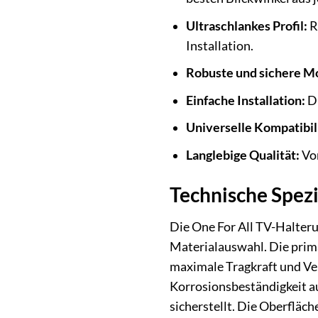
Ultraschlankes Profil:
R
Installation.
Robuste und sichere M
Einfache Installation:
Du
Universelle Kompatibili
Langlebige Qualität:
Von
Technische Spez
Die One For All TV-Halteru
Materialauswahl. Die primä
maximale Tragkraft und Ver
Korrosionsbeständigkeit 
sicherstellt. Die Oberfläch