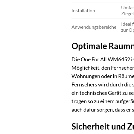
Umfas
Installation
Ziegel
Ideal
Anwendungsbereiche
zur O
Optimale Raumn
Die One For All WM6452 ist
Möglichkeit, den Fernseher
Wohnungen oder in Räumen, 
Fernsehers wird durch die 
ein technisches Gerät zu s
tragen so zu einem aufgerä
auch dafür sorgen, dass er s
Sicherheit und Z