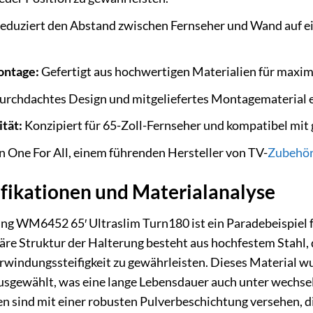
eduziert den Abstand zwischen Fernseher und Wand auf ei
ontage:
Gefertigt aus hochwertigen Materialien für maxim
rchdachtes Design und mitgeliefertes Montagematerial er
tät:
Konzipiert für 65-Zoll-Fernseher und kompatibel mit
 One For All, einem führenden Hersteller von TV-
Zubehö
ifikationen und Materialanalyse
ng WM6452 65′ Ultraslim Turn180 ist ein Paradebeispiel f
re Struktur der Halterung besteht aus hochfestem Stahl, 
windungssteifigkeit zu gewährleisten. Dieses Material wu
ausgewählt, was eine lange Lebensdauer auch unter we
en sind mit einer robusten Pulverbeschichtung versehen, d