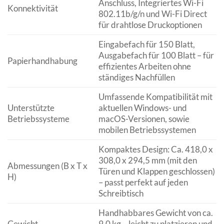
Anschluss, Integriertes Wi-Fi
Konnektivität
802.11b/g/n und Wi-Fi Direct
für drahtlose Druckoptionen
Eingabefach für 150 Blatt,
Ausgabefach für 100 Blatt – für
Papierhandhabung
effizientes Arbeiten ohne
ständiges Nachfüllen
Umfassende Kompatibilität mit
Unterstützte
aktuellen Windows- und
Betriebssysteme
macOS-Versionen, sowie
mobilen Betriebssystemen
Kompaktes Design: Ca. 418,0 x
308,0 x 294,5 mm (mit den
Abmessungen (B x T x
Türen und Klappen geschlossen)
H)
– passt perfekt auf jeden
Schreibtisch
Handhabbares Gewicht von ca.
Gewicht
9,0 kg – leicht zu platzieren und