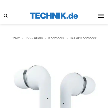
Zum
Inhalt
springen
Start
»
TV & Audio
»
Kopfhörer
»
In-Ear Kopfhörer