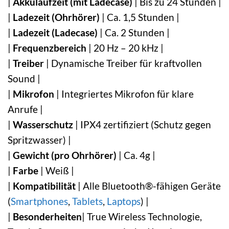
|
Akkulaufzeit (mit Ladecase)
| Bis zu 24 Stunden |
|
Ladezeit (Ohrhörer)
| Ca. 1,5 Stunden |
|
Ladezeit (Ladecase)
| Ca. 2 Stunden |
|
Frequenzbereich
| 20 Hz – 20 kHz |
|
Treiber
| Dynamische Treiber für kraftvollen
Sound |
|
Mikrofon
| Integriertes Mikrofon für klare
Anrufe |
|
Wasserschutz
| IPX4 zertifiziert (Schutz gegen
Spritzwasser) |
|
Gewicht (pro Ohrhörer)
| Ca. 4g |
|
Farbe
| Weiß |
|
Kompatibilität
| Alle Bluetooth®-fähigen Geräte
(
Smartphones
,
Tablets
,
Laptops
) |
|
Besonderheiten
| True Wireless Technologie,