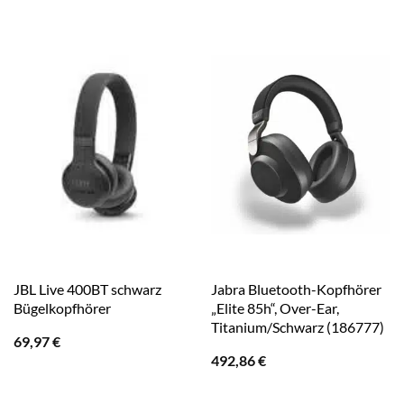
JBL Live 400BT schwarz
Jabra Bluetooth-Kopfhörer
Bügelkopfhörer
„Elite 85h“, Over-Ear,
Titanium/Schwarz (186777)
69,97
€
492,86
€