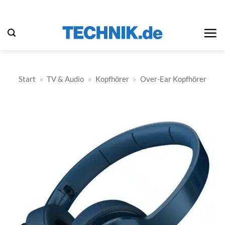
Zum
Inhalt
springen
Start
»
TV & Audio
»
Kopfhörer
»
Over-Ear Kopfhörer