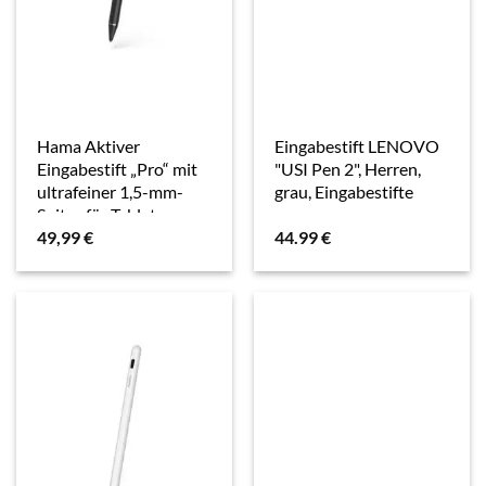
Hama Aktiver
Eingabestift LENOVO
Eingabestift „Pro“ mit
"USI Pen 2", Herren,
ultrafeiner 1,5-mm-
grau, Eingabestifte
Spitze für Tablets
49,99
€
44.99
€
(00125113)