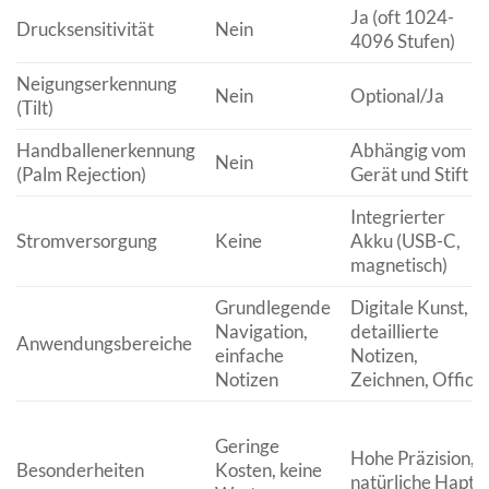
Ja (oft 1024-
Drucksensitivität
Nein
4096 Stufen)
Neigungserkennung
Nein
Optional/Ja
(Tilt)
Handballenerkennung
Abhängig vom
Nein
(Palm Rejection)
Gerät und Stift
Integrierter
Stromversorgung
Keine
Akku (USB-C,
magnetisch)
Grundlegende
Digitale Kunst,
Navigation,
detaillierte
Anwendungsbereiche
einfache
Notizen,
Notizen
Zeichnen, Office
Geringe
Hohe Präzision,
Besonderheiten
Kosten, keine
natürliche Haptik