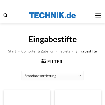
Zum
Inhalt
springen
Eingabestifte
Start
»
Computer & Zubehör
»
Tablets
»
Eingabestifte
FILTER