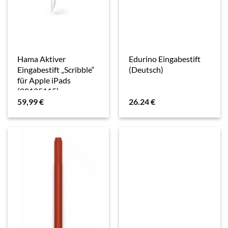
Hama Aktiver
Edurino Eingabestift
Eingabestift „Scribble“
(Deutsch)
für Apple iPads
(00125115)
59,99
€
26.24
€