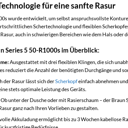
Technologie für eine sanfte Rasur
0s wurde entwickelt, um selbst anspruchsvollste Konturen 
rtschrittlichen Schertechnologie und flexiblen Scherkopfes
 Rasur, auch in schwierigen Bereichen wie dem Hals oder 
un Series 5 50-R1000s im Überblick:
eme:
Ausgestattet mit drei flexiblen Klingen, die sich una
es reduziert die Anzahl der benötigten Durchgänge und som
 der Rasur lässt sich der
Scherkopf
einfach abnehmen und 
ne stets optimale Leistung des Geräts.
Ob unter der Dusche oder mit Rasierschaum – der Braun S
e Rasur ganz nach Ihren Vorlieben zu gestalten.
volle Akkuladung ermöglicht bis zu 3 Wochen kabellose Ras
ür kurzfristige Bedürfnisse.