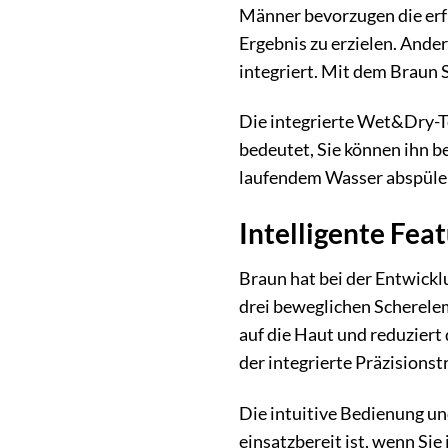
Männer bevorzugen die erfr
Ergebnis zu erzielen. Ande
integriert. Mit dem Braun 
Die integrierte Wet&Dry-Te
bedeutet, Sie können ihn b
laufendem Wasser abspülen.
Intelligente Fea
Braun hat bei der Entwickl
drei beweglichen Scherelem
auf die Haut und reduziert 
der integrierte Präzisionst
Die intuitive Bedienung un
einsatzbereit ist, wenn Sie