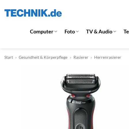
Zum
Inhalt
springen
Computer
Foto
TV & Audio
T
Start
»
Gesundheit & Körperpflege
»
Rasierer
»
Herrenrasierer