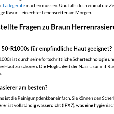
er
Ladegeräte
machen müssen. Und falls doch einmal die Zei
ige Rasur – ein echter Lebensretter am Morgen.
tellte Fragen zu Braun Herrenrasier
 5 50-R1000s für empfindliche Haut geeignet?
R1000s ist durch seine fortschrittliche Schertechnologie u
he Haut zu schonen. Die Möglichkeit der Nassrasur mit Ra
.
Rasierer am besten?
s ist die Reinigung denkbar einfach. Sie können den Sche
rer ist vollständig wasserdicht (IPX7), was eine hygienis