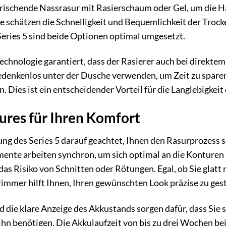
ischende Nassrasur mit Rasierschaum oder Gel, um die Hau
re schätzen die Schnelligkeit und Bequemlichkeit der Trock
Series 5 sind beide Optionen optimal umgesetzt.
chnologie garantiert, dass der Rasierer auch bei direktem 
edenkenlos unter der Dusche verwenden, um Zeit zu spare
 Dies ist ein entscheidender Vorteil für die Langlebigkeit
tures für Ihren Komfort
ung des Series 5 darauf geachtet, Ihnen den Rasurprozess s
ente arbeiten synchron, um sich optimal an die Konturen
das Risiko von Schnitten oder Rötungen. Egal, ob Sie glatt
rimmer hilft Ihnen, Ihren gewünschten Look präzise zu gest
d die klare Anzeige des Akkustands sorgen dafür, dass Sie 
 ihn benötigen. Die Akkulaufzeit von bis zu drei Wochen be