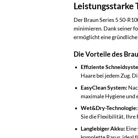
Leistungsstarke 
Der Braun Series 5 50-R100
minimieren. Dank seiner fo
ermöglicht eine gründliche
Die Vorteile des Bra
Effiziente Schneidsyst
Haare bei jedem Zug. Di
EasyClean System:
Nach
maximale Hygiene und ei
Wet&Dry-Technologie:
Sie die Flexibilität, Ihr
Langlebiger Akku:
Eine 
komplette Rasur, ideal f