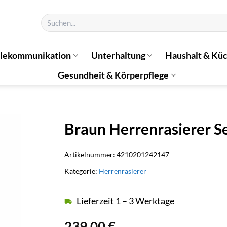
Suchen
nach:
elekommunikation
Unterhaltung
Haushalt & Kü
Gesundheit & Körperpflege
Braun Herrenrasierer S
Artikelnummer:
4210201242147
Kategorie:
Herrenrasierer
Lieferzeit 1 – 3 Werktage
239,00
€