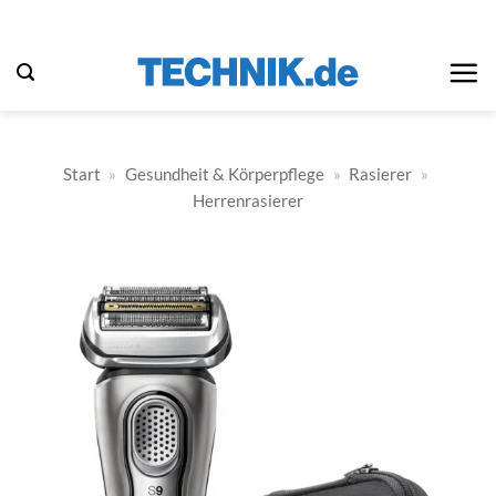
Zum
Inhalt
springen
Start
»
Gesundheit & Körperpflege
»
Rasierer
»
Herrenrasierer