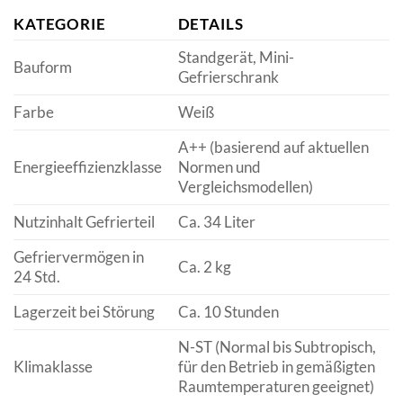
KATEGORIE
DETAILS
Standgerät, Mini-
Bauform
Gefrierschrank
Farbe
Weiß
A++ (basierend auf aktuellen
Energieeffizienzklasse
Normen und
Vergleichsmodellen)
Nutzinhalt Gefrierteil
Ca. 34 Liter
Gefriervermögen in
Ca. 2 kg
24 Std.
Lagerzeit bei Störung
Ca. 10 Stunden
N-ST (Normal bis Subtropisch,
Klimaklasse
für den Betrieb in gemäßigten
Raumtemperaturen geeignet)