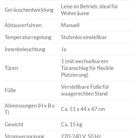
Leise im Betrieb, ideal für
Geräuschentwicklung
Wohnräume
Abtauverfahren
Manuell
Temperaturregelung
Stufenlos einstellbar
Innenbeleuchtung
Ja
1 (mit wechselbarem
Türen
Türanschlag für flexible
Platzierung)
Verstellbare Füße für
Füße
waagerechten Stand
Abmessungen (H x B x
Ca. 51 x 44 x 47 cm
T)
Gewicht
Ca. 15 kg
Stromversorgung
220-240 V, 50 Hz